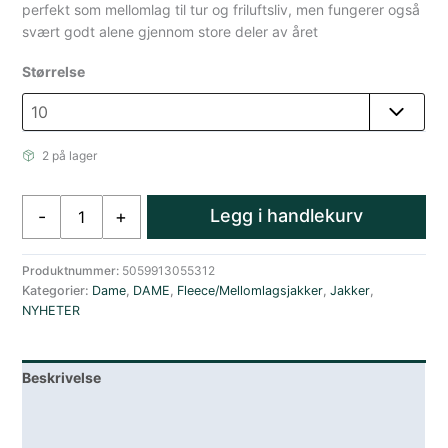
perfekt som mellomlag til tur og friluftsliv, men fungerer også
svært godt alene gjennom store deler av året
Størrelse
2 på lager
Rab
Legg i handlekurv
-
+
Nexus
Jakke
Dame
Produktnummer:
5059913055312
Kategorier:
Dame
,
DAME
,
Fleece/Mellomlagsjakker
,
Jakker
,
Grå
NYHETER
antall
Beskrivelse
Lagerstatus