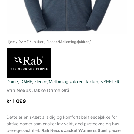
Hjem
/
DAME
/
Jakker
/
Fleece/Mellomlagsjakker
/
Dame
,
DAME
,
Fleece/Mellomlagsjakker
,
Jakker
,
NYHETER
Rab Nexus Jakke Dame Grå
kr
1 099
Dette er en svært allsidig og komfortabel fleecejakke for
aktive damer som ønsker lav vekt, god pusteevne og høy
bevegelsesfrihet.
Rab Nexus Jacket Womens Steel
passer