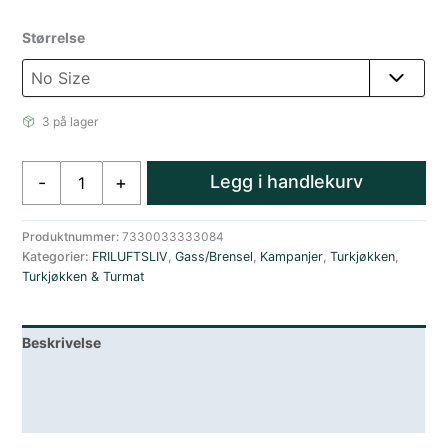
Størrelse
3 på lager
Primus
Legg i handlekurv
-
+
PowerLighter
III
Red
Produktnummer:
7330033333084
Kategorier:
FRILUFTSLIV
,
Gass/Brensel
,
Kampanjer
,
Turkjøkken
,
antall
Turkjøkken & Turmat
Beskrivelse
Lagerstatus
Spesifikasjoner