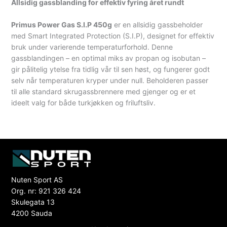
Allsidig gassblanding for effektiv fyring året rundt
Primus Power Gas S.I.P 450g
er en allsidig gassbeholder
med Smart Integrated Protection (S.I.P), designet for effektiv
bruk under varierende temperaturforhold. Denne
gassblandingen – en optimal miks av propan og isobutan –
gir pålitelig ytelse fra tidlig vår til sen høst, og fungerer godt
selv når temperaturen kryper under null. Beholderen passer
til alle standard skrugassbrennere med gjenger og er et
ideelt valg for både turkjøkken og friluftsliv.
Nuten Sport AS
Org. nr: 921 326 424
Skulegata 13
4200 Sauda