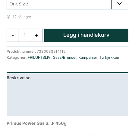
12 på lager
Primus
Legg i handlekurv
-
+
Power
Gas
S.I.P
Produktnummer:
7330033914115
Kategorier:
FRILUFTSLIV
,
Gass/Brensel
,
Kampanjer
,
Turkjøkken
450g
antall
Beskrivelse
Lagerstatus
Teknisk informasjon
Spesifikasjoner
Primus Power Gas S.I.P 450g