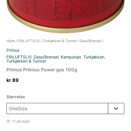
Hjem
/
FRILUFTSLIV
/
Turkjøkken & Turmat
/
Gass/Brensel
/
Primus
FRILUFTSLIV
,
Gass/Brensel
,
Kampanjer
,
Turkjøkken
,
Turkjøkken & Turmat
Primus Priimus Power gas 100g
kr
89
Størrelse
11 på lager