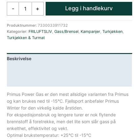
Primus
Legg i handlekurv
-
+
Priimus
Power
gas
Produktnummer:
7330033911732
Kategorier:
FRILUFTSLIV
,
Gass/Brensel
,
Kampanjer
,
Turkjøkken
,
100g
Turkjøkken & Turmat
antall
Beskrivelse
Lagerstatus
Spesifikasjoner
Primus Power Gas er den mest allsidige varianten fra Primus
og kan brukes ned til -15°C. Fjellsport anbefaler Primus
Winter for den virkelig kalde årstiden.
For ekspedisjonsbruk og lengere turer er nok flytende
brennstoff å foretrekke, men det lite som slår gass på
enkelthet, effektivitet og vekt.
Optimal brukstemperatur: +25°C til -15°C