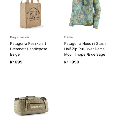
Bag & Vesker
Dame
Patagonia Resirkulert
Patagonia Houdini Stash
Bærenett Handlepose
Half Zip Pull Over Dame
Beige
Moon Tripper/Blue Sage
kr
699
kr
1 999