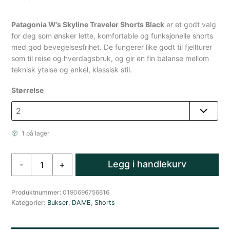
Patagonia W’s Skyline Traveler Shorts Black
er et godt valg
for deg som ønsker lette, komfortable og funksjonelle shorts
med god bevegelsesfrihet. De fungerer like godt til fjellturer
som til reise og hverdagsbruk, og gir en fin balanse mellom
teknisk ytelse og enkel, klassisk stil.
Størrelse
1 på lager
Patagonia
Legg i handlekurv
-
+
W
´s
Skyline
Produktnummer:
0190696756616
Kategorier:
Bukser
,
DAME
,
Shorts
Traveler
Shorts
Black