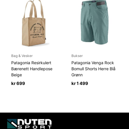
Bag & Vesker
Bukser
Patagonia Resirkulert
Patagonia Venga Rock
Bærenett Handlepose
Bomull Shorts Herre Blå
Beige
Grønn
kr
699
kr
1 499