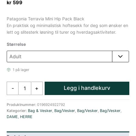
kr
599
Patagonia Terravia Mini Hip Pack Black
En praktisk og minimalistisk hoftesekk for deg som ønsker en
lett og slitesterk løsning til turer og hverdagsaktiviteter.
Størrelse
1 på lager
Patagonia
Legg i handlekurv
-
+
Terravia
Mini
Hip
Produktnummer:
0196924922792
Kategorier:
Bag & Vesker
,
Bag/Vesker
,
Bag/Vesker
,
Bag/Vesker
,
Pack
DAME
,
HERRE
Black
antall