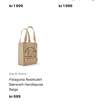
kr
1 999
kr
1 999
Bag & Vesker
Patagonia Resirkulert
Bærenett Handlepose
Beige
kr
699