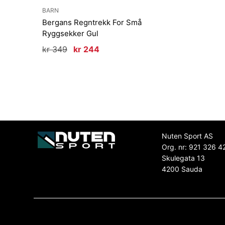
BARN
Bergans Regntrekk For Små
Ryggsekker Gul
Opprinnelig
Nåværende
kr
349
kr
244
pris
pris
var:
er:
kr 349.
kr 244.
Nuten Sport AS
Org. nr: 921 326 4
Skulegata 13
4200 Sauda