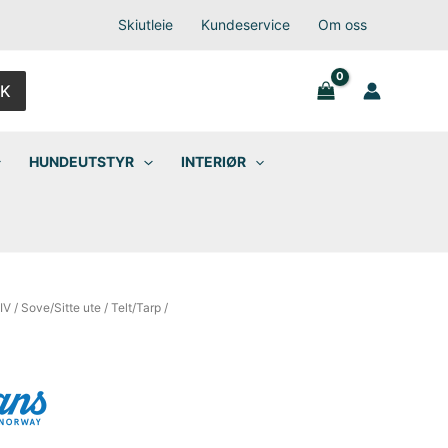
Skiutleie
Kundeservice
Om oss
K
HUNDEUTSTYR
INTERIØR
IV
/
Sove/Sitte ute
/
Telt/Tarp
/