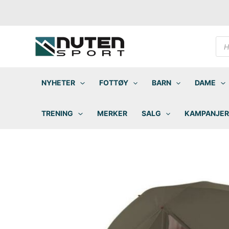
Hopp
rett
til
innholdet
Pro
sea
NYHETER
FOTTØY
BARN
DAME
TRENING
MERKER
SALG
KAMPANJER