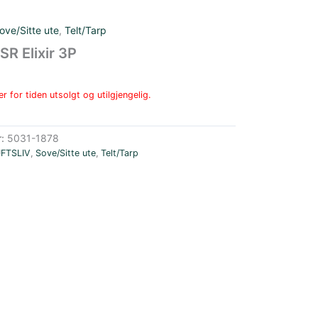
ove/Sitte ute
,
Telt/Tarp
R Elixir 3P
r for tiden utsolgt og utilgjengelig.
r:
5031-1878
UFTSLIV
,
Sove/Sitte ute
,
Telt/Tarp