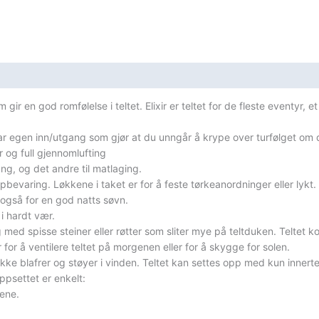
ir en god romfølelse i teltet. Elixir er teltet for de fleste eventyr, et
har egen inn/utgang som gjør at du unngår å krype over turfølget om 
r og full gjennomlufting
ng, og det andre til matlaging.
bevaring. Løkkene i taket er for å feste tørkeanordninger eller lykt.
 også for en god natts søvn.
 i hardt vær.
 med spisse steiner eller røtter som sliter mye på teltduken. Teltet 
for å ventilere teltet på morgenen eller for å skygge for solen.
ke blafrer og støyer i vinden. Teltet kan settes opp med kun innertelt
ppsettet er enkelt:
gene.