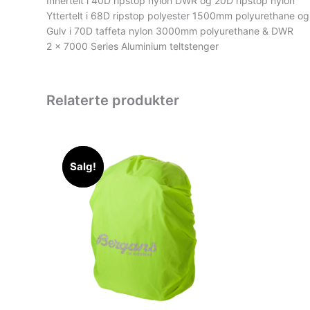
Innertelt i 40D ripstop nylon DWR og 20D ripstop nylon
Yttertelt i 68D ripstop polyester 1500mm polyurethane 
Gulv i 70D taffeta nylon 3000mm polyurethane & DWR
2 x 7000 Series Aluminium teltstenger
Relaterte produkter
Salg!
Salg!