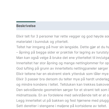
Beskrivelse
Lagerstatus
Spesifikasjoner
Elixir telt for 3 personer har rette vegger og god høyde som g
materialet i bunnduk og yttertelt.
Teltet har inngang på hver sin langside. Dette gjør at du 
– åpning på begge sider er praktisk for lagring av turutsty
Man kan også velge å bruke det ene ytterteltet til inn/utga
Innerteltet har stor åpning og mange nettinglommer for opp
God lufting på grunn av innerteltets nettingpaneler sørger
Elixir teltene har en ekstremt sterk ytterduk som tåler mye
Elixir 3 passer bra dersom du telter mye på hardt underlag
og mindre kondens i teltet. Teltduken kan trekkes bakover 
Den selvstående geometrien sørger for et stramt telt som ik
midnattssola. En av fordelene med selvstående telt er at o
Legg innerteltet ut på bakken og fest hjørnene med plug
Sett deretter i stengene i maljene på kortsidene av teltet.