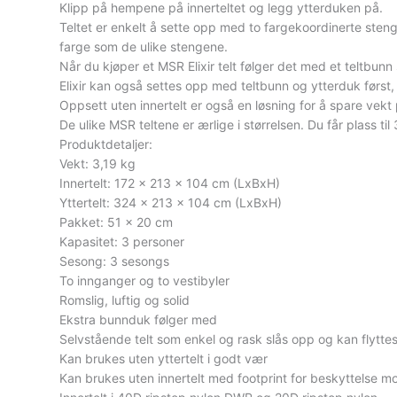
Klipp på hempene på innerteltet og legg ytterduken på.
Teltet er enkelt å sette opp med to fargekoordinerte sten
farge som de ulike stengene.
Når du kjøper et MSR Elixir telt følger det med et teltbunn
Elixir kan også settes opp med teltbunn og ytterduk først,
Oppsett uten innertelt er også en løsning for å spare vek
De ulike MSR teltene er ærlige i størrelsen. Du får plass til
Produktdetaljer:
Vekt: 3,19 kg
Innertelt: 172 x 213 x 104 cm (LxBxH)
Yttertelt: 324 x 213 x 104 cm (LxBxH)
Pakket: 51 x 20 cm
Kapasitet: 3 personer
Sesong: 3 sesongs
To innganger og to vestibyler
Romslig, luftig og solid
Ekstra bunnduk følger med
Selvstående telt som enkel og rask slås opp og kan flytte
Kan brukes uten yttertelt i godt vær
Kan brukes uten innertelt med footprint for beskyttelse m