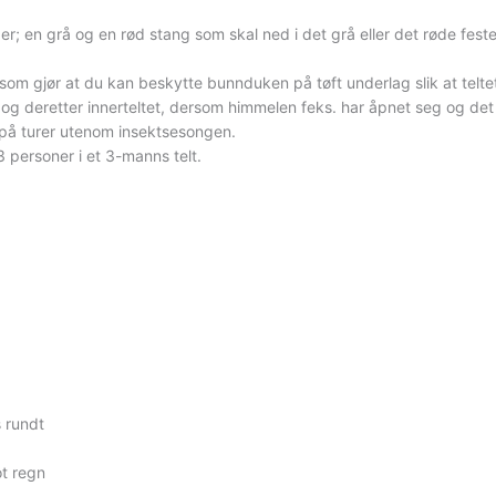
ger; en grå og en rød stang som skal ned i det grå eller det røde f
 som gjør at du kan beskytte bunnduken på tøft underlag slik at teltet 
 og deretter innerteltet, dersom himmelen feks. har åpnet seg og det 
t på turer utenom insektsesongen.
 3 personer i et 3-manns telt.
s rundt
ot regn