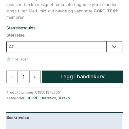
avansert tursko designet for komfort og beskyttelse under
lange turer. Med mid-cut høyde og vanntette
GORE-TEX®
membran
Størrelsesguide
Størrelse
1 på lager
Merrell
Legg i handlekurv
-
+
Moab
Speed
2
Produktnummer:
0195019753051
Kategorier:
HERRE
,
Herresko
,
Tursko
Halvhøy
Tursko
Gore-
Beskrivelse
Tex
Grå
Lagerstatus