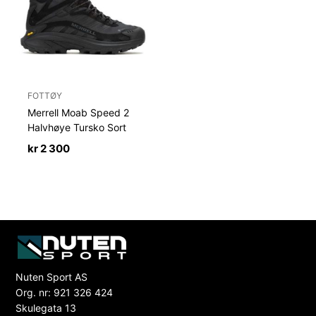
FOTTØY
Merrell Moab Speed 2
Halvhøye Tursko Sort
kr
2 300
Nuten Sport AS
Org. nr: 921 326 424
Skulegata 13