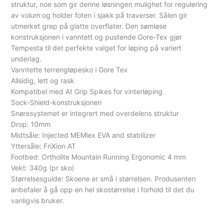
struktur, noe som gir denne løsningen mulighet for regulering
av volum og holder foten i sjakk på traverser. Sålen gir
utmerket grep på glatte overflater. Den sømløse
konstruksjonen i vanntett og pustende Gore-Tex gjør
Tempesta til det perfekte valget for løping på variert
underlag.
Vanntette terrengløpesko i Gore Tex
Allsidig, lett og rask
Kompatibel med At Grip Spikes for vinterløping
Sock-Shield-konstruksjonen
Snøresystemet er integrert med overdelens struktur
Drop: 10mm
Midtsåle: Injected MEMlex EVA and stabilizer
Yttersåle: FriXion AT
Footbed: Ortholite Mountain Running Ergonomic 4 mm
Vekt: 340g (pr sko)
Størrelsesguide: Skoene er små i størrelsen. Produsenten
anbefaler å gå opp en hel skostørrelse i forhold til det du
vanligvis bruker.