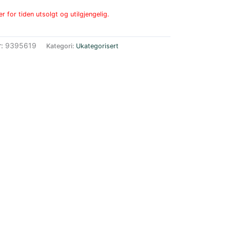
r for tiden utsolgt og utilgjengelig.
r:
9395619
Kategori:
Ukategorisert