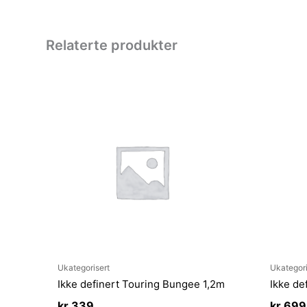
Relaterte produkter
Ukategorisert
Ukategori
Ikke definert Touring Bungee 1,2m
Ikke de
kr
339
kr
699