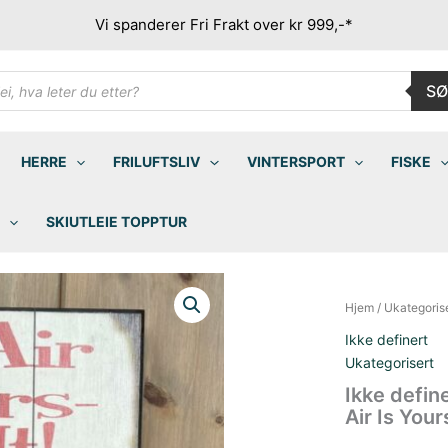
Vi spanderer Fri Frakt over kr 999,-*
ducts
SØ
rch
HERRE
FRILUFTSLIV
VINTERSPORT
FISKE
SKIUTLEIE TOPPTUR
Hjem
/
Ukategoris
Ikke definert
Ukategorisert
Ikke defin
Air Is You