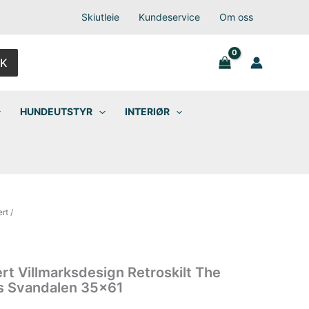
Skiutleie
Kundeservice
Om oss
K
HUNDEUTSTYR
INTERIØR
ert
/
ert Villmarksdesign Retroskilt The
rs Svandalen 35×61