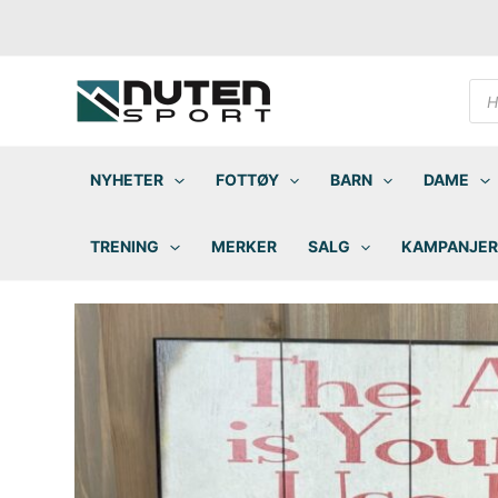
Hopp
rett
til
innholdet
Pro
sea
NYHETER
FOTTØY
BARN
DAME
TRENING
MERKER
SALG
KAMPANJER