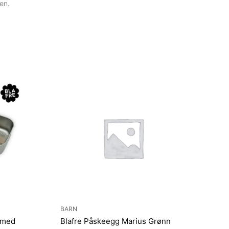
en.
BARN
m med
Blafre Påskeegg Marius Grønn