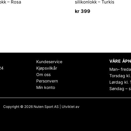
lokk – Rosa
silikonlokk – Turkis
kr
399
VÅRE ÅPN
Kundeservice
24
Kjøpsvilkår
Man– freda
Om oss
Torsdag kl.
Personvern
Lørdag kl. 
Min konto
Søndag – s
Copyright © 2026 Nuten Sport AS | Utviklet av
Maksimer Stadion Nettbutikk