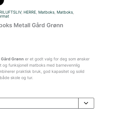
RILUFTSLIV
,
HERRE
,
Matboks
,
Matboks
,
urmat
boks Metall Gård Grønn
s Gård Grønn
er et godt valg for deg som ønsker
lett og funksjonell matboks med barnevennlig
binerer praktisk bruk, god kapasitet og solid
 både skole og tur.