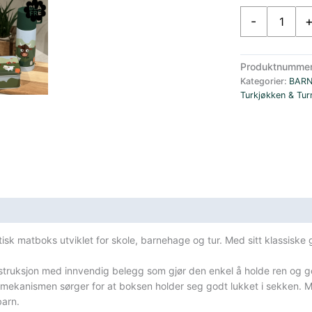
Blafre
-
Matboks
Metall
Gård
Produktnumme
Grønn
Kategorier:
BAR
antall
Turkjøkken & Tu
sifikasjoner
tisk matboks utviklet for skole, barnehage og tur. Med sitt klassis
onstruksjon med innvendig belegg som gjør den enkel å holde ren og g
emekanismen sørger for at boksen holder seg godt lukket i sekken. Ma
barn.