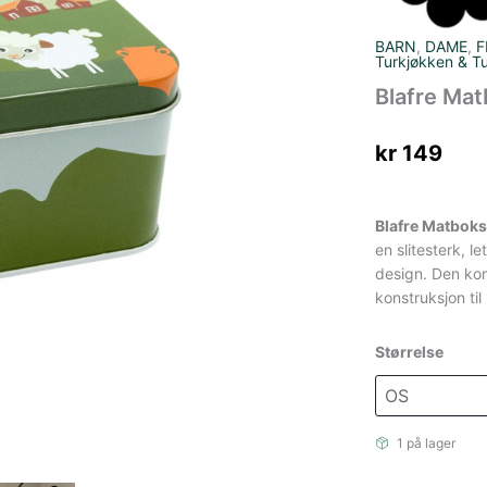
BARN
,
DAME
,
F
Turkjøkken & T
Blafre Mat
kr
149
Blafre Matbok
en slitesterk, 
design. Den kom
konstruksjon til
Størrelse
1 på lager