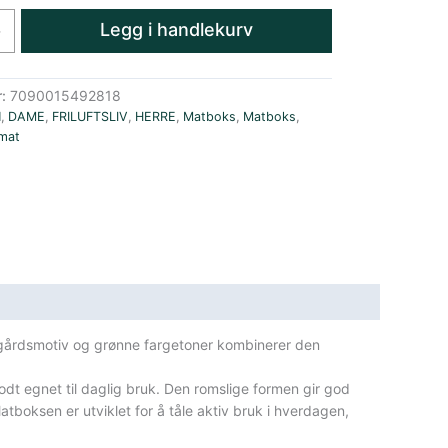
Legg i handlekurv
+
r:
7090015492818
N
,
DAME
,
FRILUFTSLIV
,
HERRE
,
Matboks
,
Matboks
,
rmat
ke gårdsmotiv og grønne fargetoner kombinerer den
odt egnet til daglig bruk. Den romslige formen gir god
tboksen er utviklet for å tåle aktiv bruk i hverdagen,