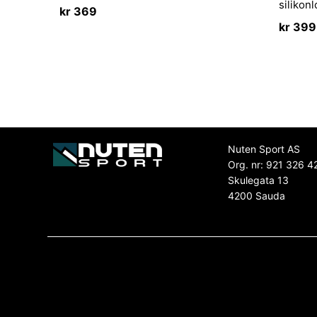
silikon
kr
369
kr
399
Nuten Sport AS
Org. nr: 921 326 4
Skulegata 13
4200 Sauda