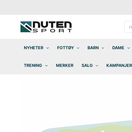
Hopp
rett
til
innholdet
Pro
sea
NYHETER
FOTTØY
BARN
DAME
TRENING
MERKER
SALG
KAMPANJER