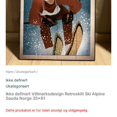
Hjem
/
Ukategorisert
/
Ikke definert
Ukategorisert
Ikke definert Villmarksdesign Retroskilt Ski Alpine
Sauda Norge 35×61
Dette produktet er for tiden utsolgt og utilgjengelig.