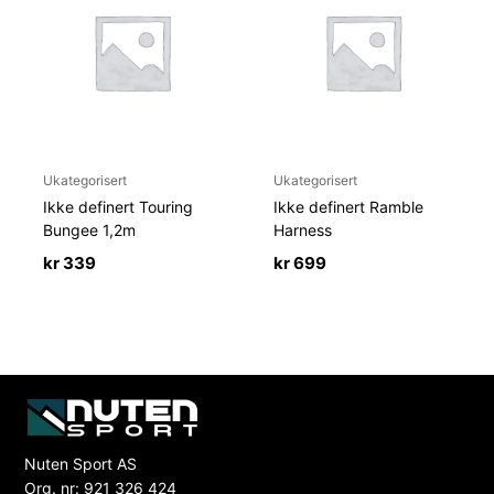
Ukategorisert
Ukategorisert
Ikke definert Touring
Ikke definert Ramble
Bungee 1,2m
Harness
kr
339
kr
699
Nuten Sport AS
Org. nr: 921 326 424