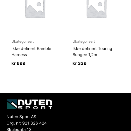
Ukategorisert
Ukategorisert
Ikke definert Ramble
Ikke definert Touring
Harness
Bungee 1,2m
kr
699
kr
339
Nuten Sport AS
Org. nr: 921 326 424
Skulegata 13