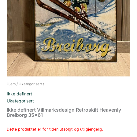
Hjem
/
Ukategorisert
/
Ikke definert
Ukategorisert
Ikke definert Villmarksdesign Retroskilt Heavenly
Breiborg 35×61
Dette produktet er for tiden utsolgt og utilgjengelig.