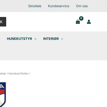
Skiutleie
Kundeservice
Om oss
K
HUNDEUTSTYR
INTERIØR
behør
/
Hansker/Votter
/