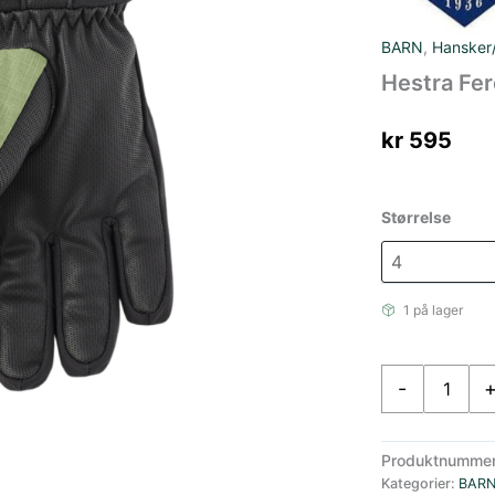
BARN
,
Hansker/
Hestra Fer
kr
595
Størrelse
1 på lager
Hestra
-
Ferox
Primaloft
-
Produktnumme
5
Kategorier:
BAR