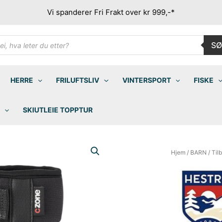
Vi spanderer Fri Frakt over kr 999,-*
ducts
SØ
rch
HERRE
FRILUFTSLIV
VINTERSPORT
FISKE
SKIUTLEIE TOPPTUR
Hjem
/
BARN
/
Til