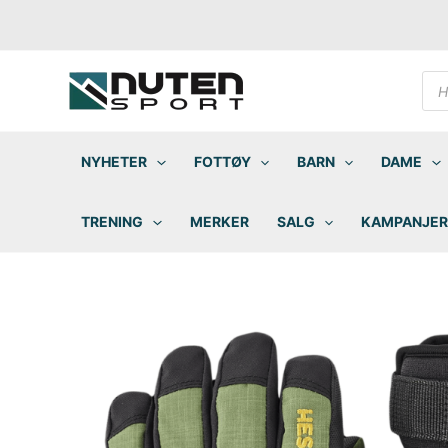
Hopp
rett
til
innholdet
Pro
sea
NYHETER
FOTTØY
BARN
DAME
TRENING
MERKER
SALG
KAMPANJER