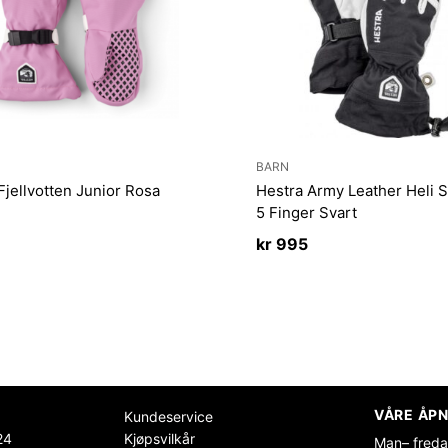
BARN
Fjellvotten Junior Rosa
Hestra Army Leather Heli Sk
5 Finger Svart
kr
995
VÅRE ÅPN
Kundeservice
24
Kjøpsvilkår
Man– freda