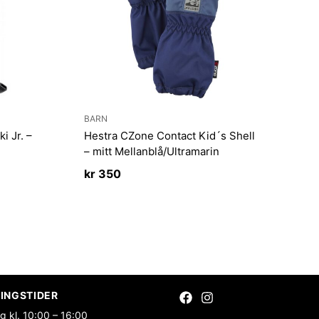
BARN
i Jr. –
Hestra CZone Contact Kid´s Shell
– mitt Mellanblå/Ultramarin
kr
350
INGSTIDER
g kl. 10:00 – 16:00