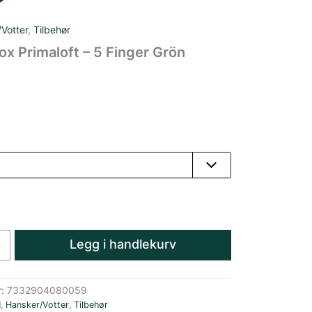
Votter
,
Tilbehør
ox Primaloft – 5 Finger Grön
Legg i handlekurv
+
r:
7332904080059
N
,
Hansker/Votter
,
Tilbehør