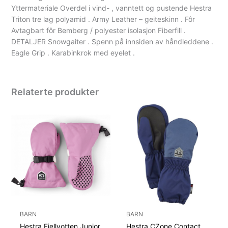
Yttermateriale Overdel i vind- , vanntett og pustende Hestra
Triton tre lag polyamid . Army Leather – geiteskinn . Fôr
Avtagbart fôr Bemberg / polyester isolasjon Fiberfill .
DETALJER Snowgaiter . Spenn på innsiden av håndleddene .
Eagle Grip . Karabinkrok med eyelet .
Relaterte produkter
BARN
BARN
Hestra Fjellvotten Junior
Hestra CZone Contact