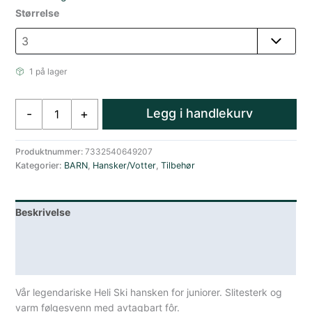
Størrelse
1 på lager
Hestra
Legg i handlekurv
-
+
Army
Leather
Heli
Produktnummer:
7332540649207
Kategorier:
BARN
,
Hansker/Votter
,
Tilbehør
Ski
Jr.
-
Beskrivelse
5
Finger
Lagerstatus
Svart
antall
Spesifikasjoner
Vår legendariske Heli Ski hansken for juniorer. Slitesterk og
varm følgesvenn med avtagbart fôr.