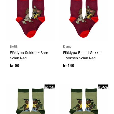
BARN
Dame
Flåklypa Sokker – Barn
Flåklypa Bomull Sokker
Solan Rød
– Voksen Solan Rød
kr
99
kr
149