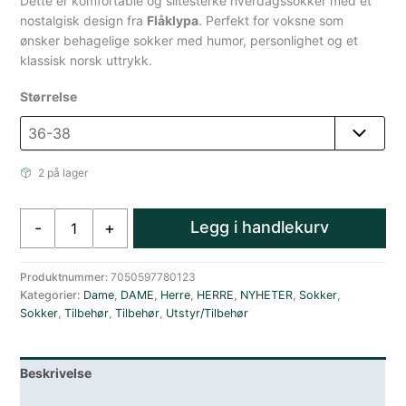
Dette er komfortable og slitesterke hverdagssokker med et
nostalgisk design fra
Flåklypa
. Perfekt for voksne som
ønsker behagelige sokker med humor, personlighet og et
klassisk norsk uttrykk.
Størrelse
2 på lager
Flåklypa
Legg i handlekurv
-
+
Bomull
Sokker
-
Produktnummer:
7050597780123
Kategorier:
Dame
,
DAME
,
Herre
,
HERRE
,
NYHETER
,
Sokker
,
Voksen
Sokker
,
Tilbehør
,
Tilbehør
,
Utstyr/Tilbehør
Reodor
Felgen
Brun
Beskrivelse
antall
Lagerstatus