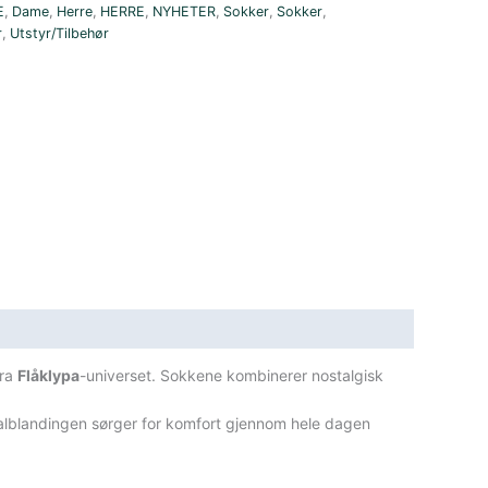
E
,
Dame
,
Herre
,
HERRE
,
NYHETER
,
Sokker
,
Sokker
,
r
,
Utstyr/Tilbehør
ra
Flåklypa
-universet. Sokkene kombinerer nostalgisk
rialblandingen sørger for komfort gjennom hele dagen