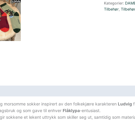
Voksen
Kategorier:
DAM
Ludvig
Tilbehør
,
Tilbehø
Grønn
antall
sifikasjoner
g morsomme sokker inspirert av den folkekjære karakteren
Ludvig
f
dagsbruk og som gave til enhver
Flåklypa
-entusiast.
gir sokkene et lekent uttrykk som skiller seg ut, samtidig som mate