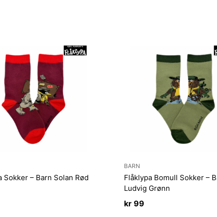
BARN
a Sokker – Barn Solan Rød
Flåklypa Bomull Sokker – B
Ludvig Grønn
kr
99