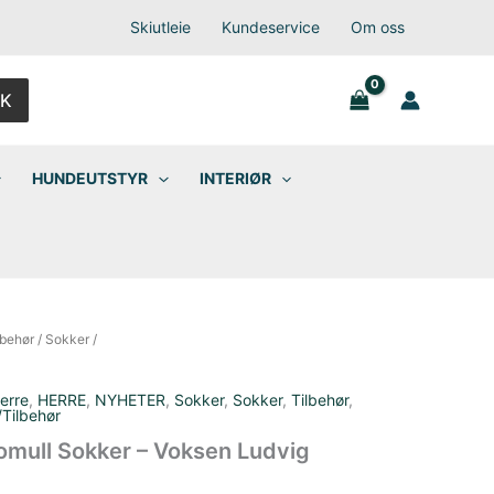
Skiutleie
Kundeservice
Om oss
K
HUNDEUTSTYR
INTERIØR
lbehør
/
Sokker
/
erre
,
HERRE
,
NYHETER
,
Sokker
,
Sokker
,
Tilbehør
,
/Tilbehør
omull Sokker – Voksen Ludvig