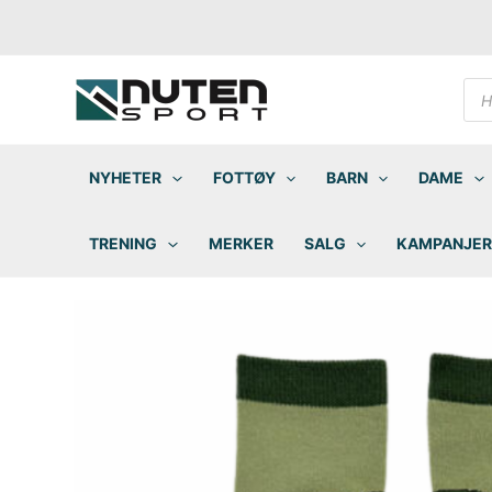
Hopp
rett
til
innholdet
Pro
sea
NYHETER
FOTTØY
BARN
DAME
TRENING
MERKER
SALG
KAMPANJER