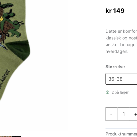
kr
149
Dette er komfor
klassisk og nos
ønsker behageli
hverdagen.
Størrelse
2 på lager
Flåklypa
-
Bomull
Sokker
-
Produktnumme