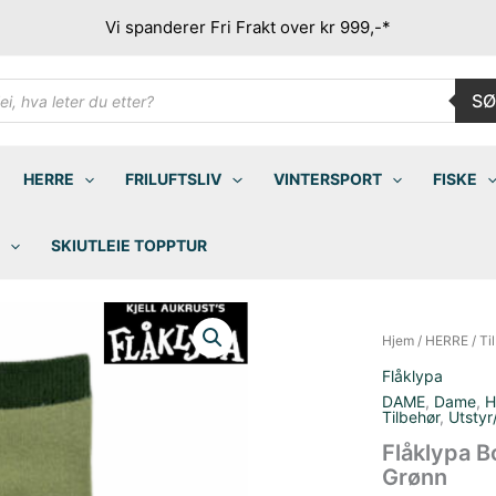
Vi spanderer Fri Frakt over kr 999,-*
ducts
SØ
rch
HERRE
FRILUFTSLIV
VINTERSPORT
FISKE
SKIUTLEIE TOPPTUR
Hjem
/
HERRE
/
Ti
Flåklypa
DAME
,
Dame
,
H
Tilbehør
,
Utstyr
Flåklypa B
Grønn