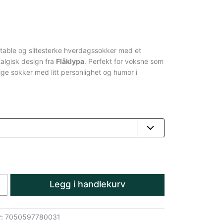
table og slitesterke hverdagssokker med et
talgisk design fra
Flåklypa
. Perfekt for voksne som
ge sokker med litt personlighet og humor i
Legg i handlekurv
+
r:
7050597780031