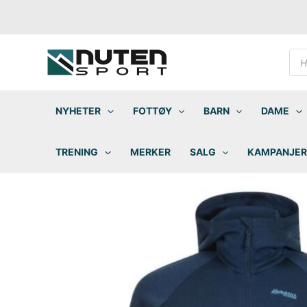
Hopp
rett
til
innholdet
Pro
sea
NYHETER
FOTTØY
BARN
DAME
TRENING
MERKER
SALG
KAMPANJER