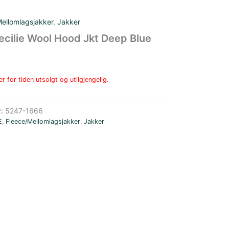
ellomlagsjakker
,
Jakker
cilie Wool Hood Jkt Deep Blue
r for tiden utsolgt og utilgjengelig.
r:
5247-1666
E
,
Fleece/Mellomlagsjakker
,
Jakker