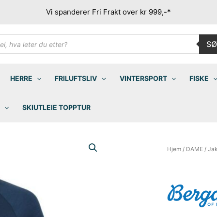
Vi spanderer Fri Frakt over kr 999,-*
ducts
SØ
rch
HERRE
FRILUFTSLIV
VINTERSPORT
FISKE
SKIUTLEIE TOPPTUR
Hjem
/
DAME
/
Ja