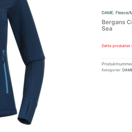
DAME
,
Fleece/M
Bergans Ce
Sea
Dette produktet e
Produktnumme
Kategorier:
DAM