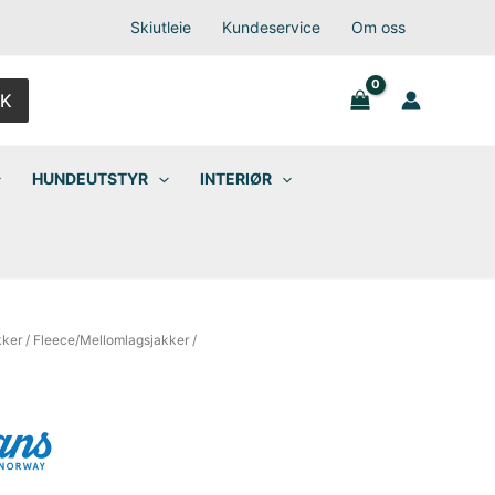
Skiutleie
Kundeservice
Om oss
K
HUNDEUTSTYR
INTERIØR
kker
/
Fleece/Mellomlagsjakker
/