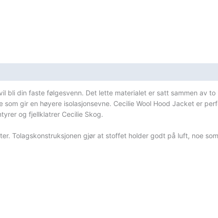
 bli din faste følgesvenn. Det lette materialet er satt sammen av to lag
noe som gir en høyere isolasjonsevne. Cecilie Wool Hood Jacket er pe
rer og fjellklatrer Cecilie Skog.
ter. Tolagskonstruksjonen gjør at stoffet holder godt på luft, noe so