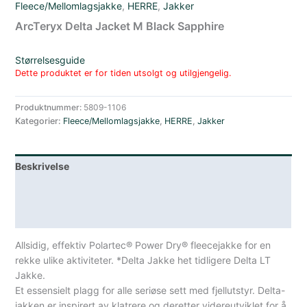
Fleece/Mellomlagsjakke
,
HERRE
,
Jakker
ArcTeryx Delta Jacket M Black Sapphire
Størrelsesguide
Dette produktet er for tiden utsolgt og utilgjengelig.
Produktnummer:
5809-1106
Kategorier:
Fleece/Mellomlagsjakke
,
HERRE
,
Jakker
Beskrivelse
Lagerstatus
Spesifikasjoner
Allsidig, effektiv Polartec® Power Dry® fleecejakke for en
rekke ulike aktiviteter. *Delta Jakke het tidligere Delta LT
Jakke.
Et essensielt plagg for alle seriøse sett med fjellutstyr. Delta-
jakken er inspirert av klatrere og deretter videreutviklet for å