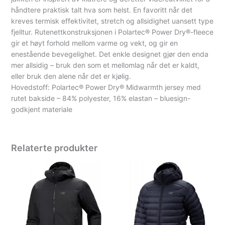
håndtere praktisk talt hva som helst. En favoritt når det
kreves termisk effektivitet, stretch og allsidighet uansett type
fjelltur. Rutenettkonstruksjonen i Polartec® Power Dry®-fleece
gir et høyt forhold mellom varme og vekt, og gir en
enestående bevegelighet. Det enkle designet gjør den enda
mer allsidig – bruk den som et mellomlag når det er kaldt,
eller bruk den alene når det er kjølig.
Hovedstoff: Polartec® Power Dry® Midwarmth jersey med
rutet bakside – 84% polyester, 16% elastan – bluesign-
godkjent materiale
Relaterte produkter