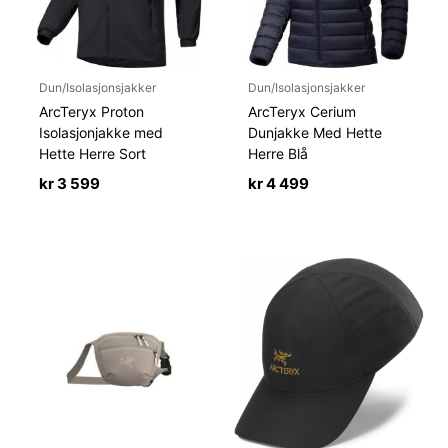
Dun/Isolasjonsjakker
Dun/Isolasjonsjakker
ArcTeryx Proton
ArcTeryx Cerium
Isolasjonjakke med
Dunjakke Med Hette
Hette Herre Sort
Herre Blå
kr
3 599
kr
4 499