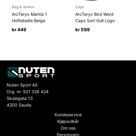
Bag & Vesker
Caps
ArcTeryx Mantis 1
ArcTeryx Bird Word
Hoftebelte Beige
Caps Sort Gull Logo
kr
449
kr
599
Nuten Sport AS
Org. nr: 921 326 424
Skulegata 13
4200 Sauda
Kundeservice
Kjøpsvilkår
Om oss
Personvern