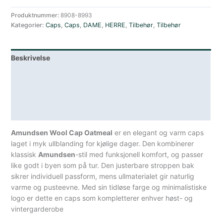
Produktnummer:
8908-8993
Kategorier:
Caps
,
Caps
,
DAME
,
HERRE
,
Tilbehør
,
Tilbehør
Beskrivelse
Lagerstatus
Teknisk informasjon
Spesifikasjoner
Amundsen Wool Cap Oatmeal
er en elegant og varm caps
laget i myk ullblanding for kjølige dager. Den kombinerer
klassisk
Amundsen
-stil med funksjonell komfort, og passer
like godt i byen som på tur. Den justerbare stroppen bak
sikrer individuell passform, mens ullmaterialet gir naturlig
varme og pusteevne. Med sin tidløse farge og minimalistiske
logo er dette en caps som kompletterer enhver høst- og
vintergarderobe