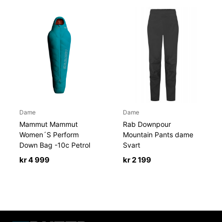
Dame
Dame
Mammut Mammut
Rab Downpour
Women´S Perform
Mountain Pants dame
Down Bag -10c Petrol
Svart
kr
4 999
kr
2 199