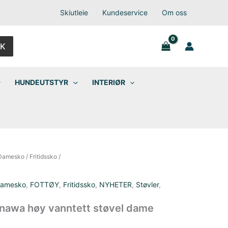
Skiutleie
Kundeservice
Om oss
K
HUNDEUTSTYR
INTERIØR
Damesko
/
Fritidssko
/
amesko
,
FOTTØY
,
Fritidssko
,
NYHETER
,
Støvler
,
inawa høy vanntett støvel dame