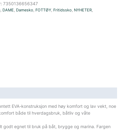
r:
7350136656347
e
,
DAME
,
Damesko
,
FOTTØY
,
Fritidssko
,
NYHETER
,
anntett EVA-konstruksjon med høy komfort og lav vekt, noe
 komfort både til hverdagsbruk, båtliv og våte
elt godt egnet til bruk på båt, brygge og marina. Fargen