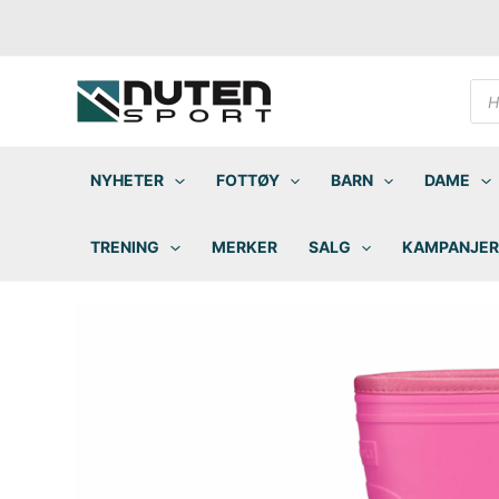
Hopp
rett
til
innholdet
Pro
sea
NYHETER
FOTTØY
BARN
DAME
TRENING
MERKER
SALG
KAMPANJER