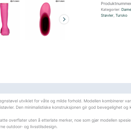
vanntett
Produktnumme
støvel
Kategorier:
Dam
dame
Støvler
,
Tursko
rosa
antall
sifikasjoner
egnstøvel utviklet for våte og milde forhold. Modellen kombinerer v
ummistøvler. Den minimalistiske konstruksjonen gir god bevegelighet og
latte overflater uten å etterlate merker, noe som gjør modellen spesi
rne outdoor- og livsstilsdesign.