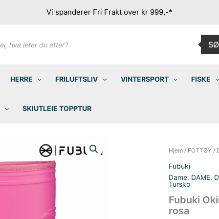
Vi spanderer Fri Frakt over kr 999,-*
ducts
SØ
rch
HERRE
FRILUFTSLIV
VINTERSPORT
FISKE
SKIUTLEIE TOPPTUR
Hjem
/
FOTTØY
/
Fubuki
Dame
,
DAME
,
D
Tursko
Fubuki Ok
rosa