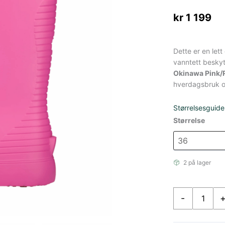
kr
1 199
Dette er en let
vanntett beskyt
Okinawa Pink/
hverdagsbruk o
Størrelsesguide
Størrelse
2 på lager
Fubuki
-
Okinawa
høy