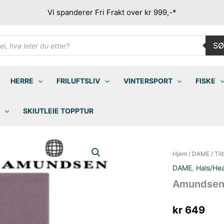
Vi spanderer Fri Frakt over kr 999,-*
ducts
SØ
rch
HERRE
FRILUFTSLIV
VINTERSPORT
FISKE
SKIUTLEIE TOPPTUR
Hjem
/
DAME
/
Til
DAME
,
Hals/He
Amundsen H
kr
649