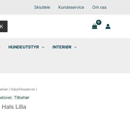
Skiutleie
Kundeservice
Om oss
K
HUNDEUTSTYR
INTERIØR
behør
/
Hals/Headover
/
adover
,
Tilbehør
als Lilla