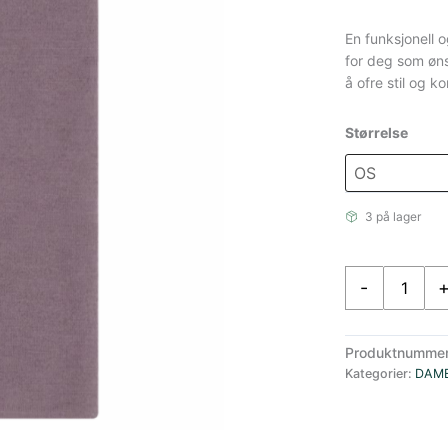
En funksjonell 
for deg som øns
å ofre stil og k
Størrelse
3 på lager
Amundsen
-
Hals
Lilla
antall
Produktnumme
Kategorier:
DAM