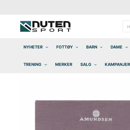
Hopp
rett
til
innholdet
Pro
sea
NYHETER
FOTTØY
BARN
DAME
TRENING
MERKER
SALG
KAMPANJER