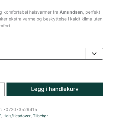
og komfortabel halsvarmer fra
Amundsen
, perfekt
ker ekstra varme og beskyttelse i kaldt klima uten
omfort.
Legg i handlekurv
+
r:
7072073529415
E
,
Hals/Headover
,
Tilbehør