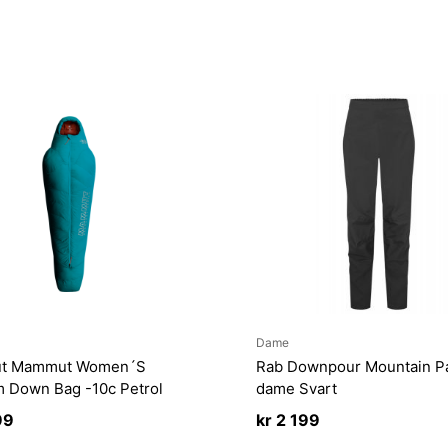
Dame
t Mammut Women´S
Rab Downpour Mountain P
m Down Bag -10c Petrol
dame Svart
99
kr
2 199