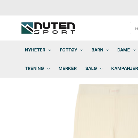
Hopp
rett
til
innholdet
Pro
sea
NYHETER
FOTTØY
BARN
DAME
TRENING
MERKER
SALG
KAMPANJER