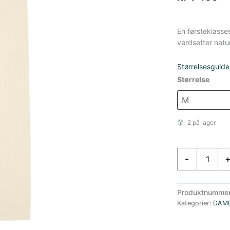
En førsteklasse
verdsetter natur
Størrelsesguide
Størrelse
2 på lager
Amundsen
-
Hero
´s
Hide
Produktnumme
Long
Kategorier:
DAM
Stilongs
Dame