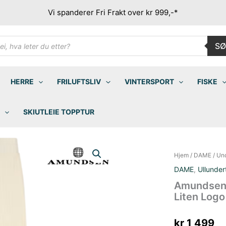
Vi spanderer Fri Frakt over kr 999,-*
ducts
SØ
rch
HERRE
FRILUFTSLIV
VINTERSPORT
FISKE
SKIUTLEIE TOPPTUR
Hjem
/
DAME
/
Un
DAME
,
Ullunder
Amundsen 
Liten Logo
kr
1 499