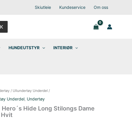
Skiutleie
Kundeservice
Om oss
K
HUNDEUTSTYR
INTERIØR
dertøy
/
Ullundertøy Underdel
/
tøy Underdel
,
Undertøy
Hero´s Hide Long Stilongs Dame
 Hvit