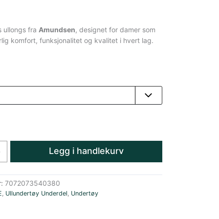
s ullongs fra
Amundsen
, designet for damer som
lig komfort, funksjonalitet og kvalitet i hvert lag.
Legg i handlekurv
+
r:
7072073540380
E
,
Ullundertøy Underdel
,
Undertøy