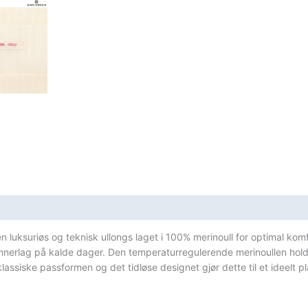
Liten
Logo
Hvit
antall
sifikasjoner
n luksuriøs og teknisk ullongs laget i 100% merinoull for optimal kom
nerlag på kalde dager. Den temperaturregulerende merinoullen holder 
ssiske passformen og det tidløse designet gjør dette til et ideelt pla