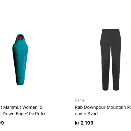
Dame
t Mammut Women´S
Rab Downpour Mountain P
m Down Bag -10c Petrol
dame Svart
99
kr
2 199