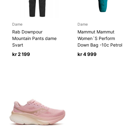
Dame
Dame
Rab Downpour
Mammut Mammut
Mountain Pants dame
Women´S Perform
Svart
Down Bag -10c Petrol
kr
2 199
kr
4 999