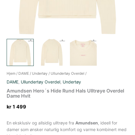
Hjem
/
DAME
/
Undertøy
/
Ullundertøy Overdel
/
DAME
,
Ullundertøy Overdel
,
Undertøy
Amundsen Hero´s Hide Rund Hals Ulltrøye Overdel
Dame Hvit
kr
1 499
En eksklusiv og allsidig ulltrøye fra
Amundsen
, ideell for
damer som ønsker naturlig komfort og varme kombinert med