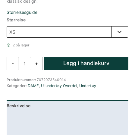
klassisk design.
Størrelsesguide
Størrelse
2 på lager
Amundsen
Legg i handlekurv
-
+
Hero
´s
Hide
Produktnummer:
7072073540014
Kategorier:
DAME
,
Ullundertøy Overdel
,
Undertøy
Rund
Hals
Ulltrøye
Beskrivelse
Overdel
Dame
Lagerstatus
Hvit
antall
Teknisk informasjon