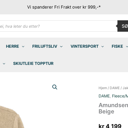
Vi spanderer Fri Frakt over kr 999,-*
ducts
SØ
rch
HERRE
FRILUFTSLIV
VINTERSPORT
FISKE
SKIUTLEIE TOPPTUR
Hjem
/
DAME
/
Ja
DAME
,
Fleece/M
Amundsen 
Beige
kr
4 199