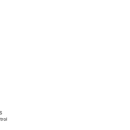
S
trol