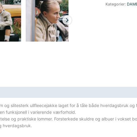
Jakke
Kategorier:
DAM
Dame
Beige
antall
sifikasjoner
 og slitesterk ullfleecejakke laget for å tåle både hverdagsbruk og fri
n funksjonell i varierende værforhold.
ttelse og praktiske lommer. Forsterkede skuldre og albuer i vokset bom
 og hverdagsbruk.