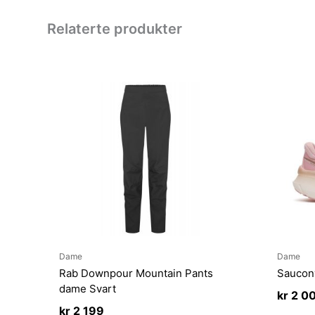
Relaterte produkter
Dame
Dame
Rab Downpour Mountain Pants
Saucon
dame Svart
kr
2 0
kr
2 199