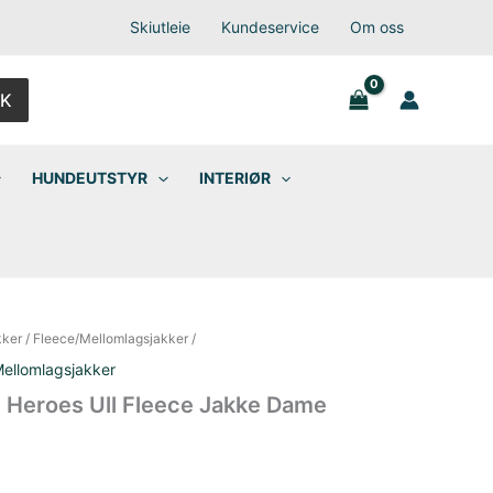
Skiutleie
Kundeservice
Om oss
K
HUNDEUTSTYR
INTERIØR
kker
/
Fleece/Mellomlagsjakker
/
ellomlagsjakker
Heroes Ull Fleece Jakke Dame