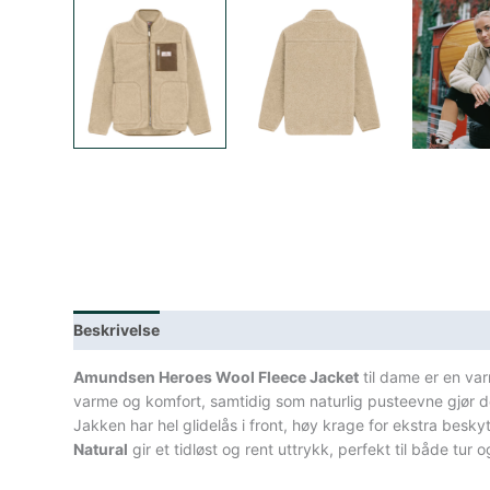
Beskrivelse
Lagerstatus
Teknisk informasjon
Spe
Amundsen Heroes Wool Fleece Jacket
til dame er en varm
varme og komfort, samtidig som naturlig pusteevne gjør de
Jakken har hel glidelås i front, høy krage for ekstra besky
Natural
gir et tidløst og rent uttrykk, perfekt til både tur