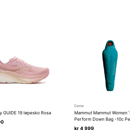
Dame
y GUIDE 19 løpesko Rosa
Mammut Mammut Women´
Perform Down Bag -10c Pe
00
kr
4 999