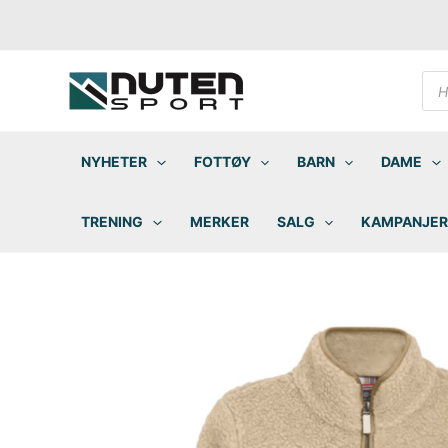
Hopp
rett
til
innholdet
Pro
sea
NYHETER
FOTTØY
BARN
DAME
TRENING
MERKER
SALG
KAMPANJER