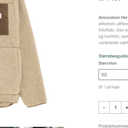
Amundsen Hero
slitesterk ullf
friluftsliv. Den
og komfort, sam
varierende værf
Størrelsesguide
Størrelse
1 på lager
Amundsen
-
Heroes
Ull
Fleece
Produktnumme