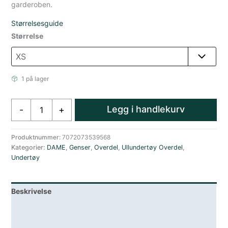
garderoben.
Størrelsesguide
Størrelse
1 på lager
Amundsen
Legg i handlekurv
-
+
5Mila
Ull
Hettegenser
Produktnummer:
7072073539568
Kategorier:
DAME
,
Genser
,
Overdel
,
Ullundertøy Overdel
,
Dame
Undertøy
Blå
antall
Beskrivelse
Lagerstatus
Teknisk informasjon