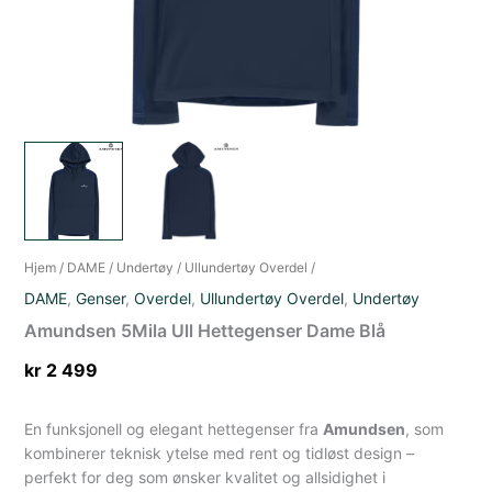
Hjem
/
DAME
/
Undertøy
/
Ullundertøy Overdel
/
DAME
,
Genser
,
Overdel
,
Ullundertøy Overdel
,
Undertøy
Amundsen 5Mila Ull Hettegenser Dame Blå
kr
2 499
En funksjonell og elegant hettegenser fra
Amundsen
, som
kombinerer teknisk ytelse med rent og tidløst design –
perfekt for deg som ønsker kvalitet og allsidighet i