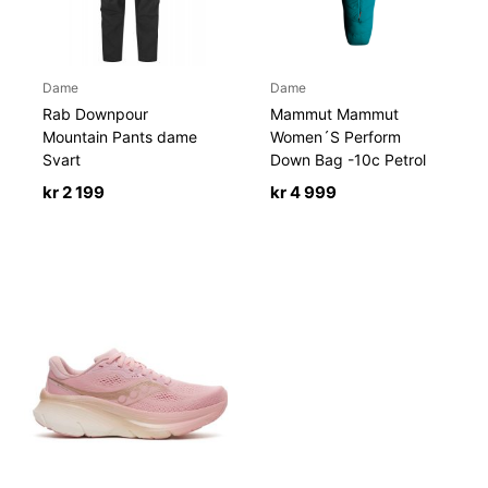
Dame
Dame
Rab Downpour
Mammut Mammut
Mountain Pants dame
Women´S Perform
Svart
Down Bag -10c Petrol
kr
2 199
kr
4 999