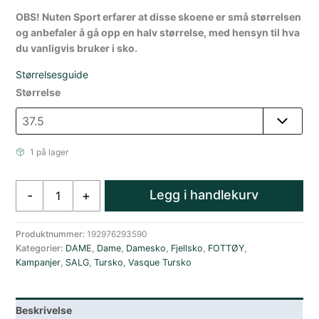
899.
739.
OBS! Nuten Sport erfarer at disse skoene er små størrelsen
og anbefaler å gå opp en halv størrelse, med hensyn til hva
du vanligvis bruker i sko.
Størrelsesguide
Størrelse
1 på lager
Vasque
Legg i handlekurv
-
+
Breeze
Lettvekt
Tursko
Produktnummer:
192976293590
Kategorier:
DAME
,
Dame
,
Damesko
,
Fjellsko
,
FOTTØY
,
Dame
Kampanjer
,
SALG
,
Tursko
,
Vasque Tursko
Mintgrønn
antall
Beskrivelse