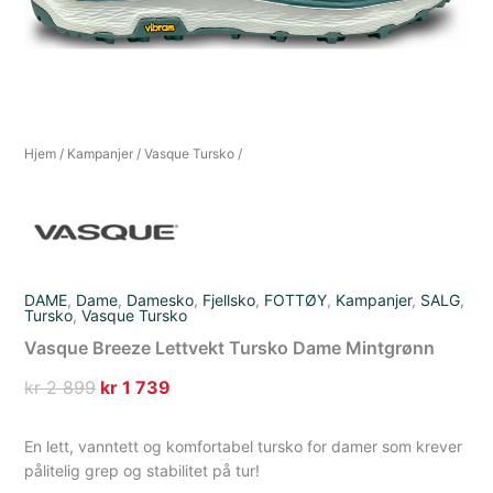
Hjem
/
Kampanjer
/
Vasque Tursko
/
DAME
,
Dame
,
Damesko
,
Fjellsko
,
FOTTØY
,
Kampanjer
,
SALG
,
Tursko
,
Vasque Tursko
Vasque Breeze Lettvekt Tursko Dame Mintgrønn
Opprinnelig
Nåværende
kr
2 899
kr
1 739
pris
pris
var:
er:
En lett, vanntett og komfortabel tursko for damer som krever
kr 2
kr 1
pålitelig grep og stabilitet på tur!