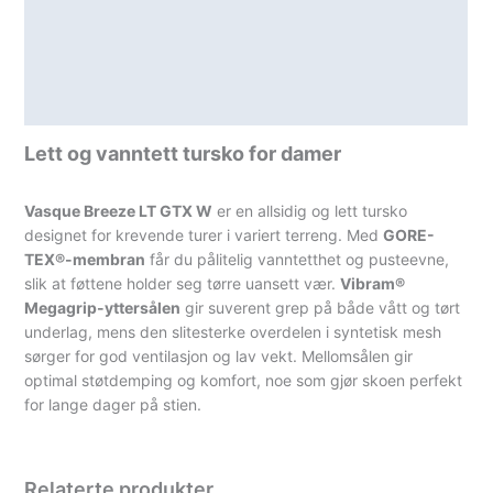
Lagerstatus
Teknisk informasjon
Spesifikasjoner
Lett og vanntett tursko for damer
Vasque Breeze LT GTX W
er en allsidig og lett tursko
designet for krevende turer i variert terreng. Med
GORE-
TEX®-membran
får du pålitelig vanntetthet og pusteevne,
slik at føttene holder seg tørre uansett vær.
Vibram®
Megagrip-yttersålen
gir suverent grep på både vått og tørt
underlag, mens den slitesterke overdelen i syntetisk mesh
sørger for god ventilasjon og lav vekt. Mellomsålen gir
optimal støtdemping og komfort, noe som gjør skoen perfekt
for lange dager på stien.
Relaterte produkter