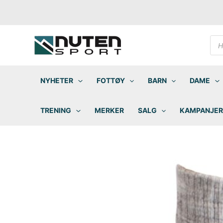
Hopp
rett
til
innholdet
Pro
sea
NYHETER
FOTTØY
BARN
DAME
TRENING
MERKER
SALG
KAMPANJER