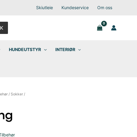
Skiutleie
Kundeservice
Om oss
K
HUNDEUTSTYR
INTERIØR
behør
/
Sokker
/
Tilbehør