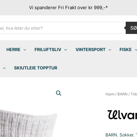
Vi spanderer Fri Frakt over kr 999,-*
ducts
SØ
rch
HERRE
FRILUFTSLIV
VINTERSPORT
FISKE
SKIUTLEIE TOPPTUR
Hjem
/
BARN
/
Til
BARN
,
Sokker
,