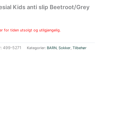
sial Kids anti slip Beetroot/Grey
r for tiden utsolgt og utilgjengelig.
r:
499-5271
Kategorier:
BARN
,
Sokker
,
Tilbehør