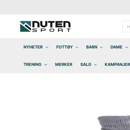
Hopp
rett
til
innholdet
Pro
sea
NYHETER
FOTTØY
BARN
DAME
TRENING
MERKER
SALG
KAMPANJER