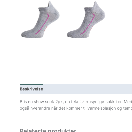
Beskrivelse
Lagerstatus
Spesifikasjoner
Bris no show sock 2pk, en teknisk «usynlig» sokk i en Me
også hverandre når det kommer til varmeisolasjon og temp
Relaterte produkter