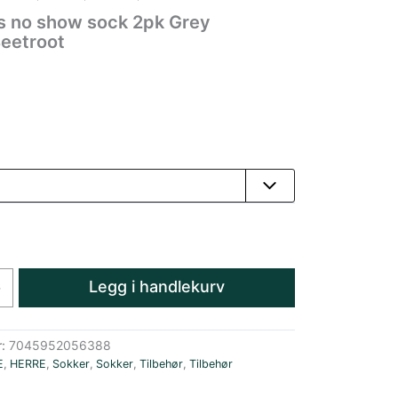
s no show sock 2pk Grey
eetroot
Legg i handlekurv
+
r:
7045952056388
E
,
HERRE
,
Sokker
,
Sokker
,
Tilbehør
,
Tilbehør