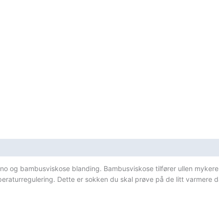
Melange/Beetro
antall
rino og bambusviskose blanding. Bambusviskose tilfører ullen myke
eraturregulering. Dette er sokken du skal prøve på de litt varmere 