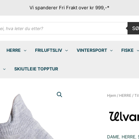
Vi spanderer Fri Frakt over kr 999,-*
ducts
SØ
rch
HERRE
FRILUFTSLIV
VINTERSPORT
FISKE
SKIUTLEIE TOPPTUR
Hjem
/
HERRE
/
Ti
DAME
,
HERRE
,