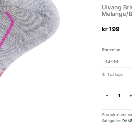
Ulvang Bri
Melange/B
kr
199
Størrelse
1 på lager
Ulvang
-
Bris
no
show
Produktnumme
sock
Kategorier:
DAM
2pk
Grey