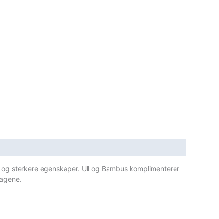
ot
re og sterkere egenskaper. Ull og Bambus komplimenterer
dagene.