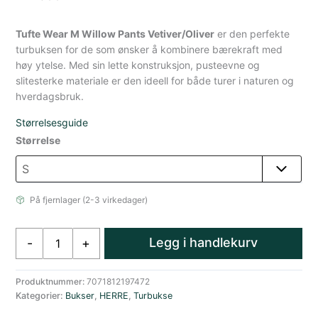
Tufte Wear M Willow Pants Vetiver/Oliver
er den perfekte
turbuksen for de som ønsker å kombinere bærekraft med
høy ytelse. Med sin lette konstruksjon, pusteevne og
slitesterke materiale er den ideell for både turer i naturen og
hverdagsbruk.
Størrelsesguide
Størrelse
På fjernlager (2-3 virkedager)
Tufte
Legg i handlekurv
-
+
Wear
Turbukse
Herre
Produktnummer:
7071812197472
Kategorier:
Bukser
,
HERRE
,
Turbukse
Grønn
antall