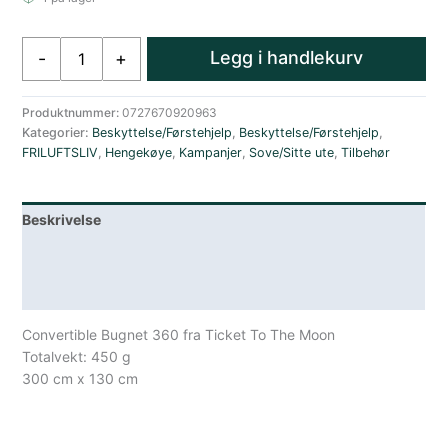
Ticket
Legg i handlekurv
-
+
To
The
Moon
Produktnummer:
0727670920963
Kategorier:
Beskyttelse/Førstehjelp
,
Beskyttelse/Førstehjelp
,
CONVERTIBLE
FRILUFTSLIV
,
Hengekøye
,
Kampanjer
,
Sove/Sitte ute
,
Tilbehør
BugNet
Myggnett
Hvit
Beskrivelse
antall
Lagerstatus
Spesifikasjoner
Convertible Bugnet 360 fra Ticket To The Moon
Totalvekt: 450 g
300 cm x 130 cm