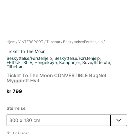
Hjem
/
VINTERSPORT
/
Tilbehør
/
Beskyttelse/Førstehjelp
/
Ticket To The Moon
Beskyttelse/Førstehjelp
,
Beskyttelse/Førstehjelp
,
FRILUFTSLIV
,
Hengekøye
,
Kampanjer
,
Sove/Sitte ute
,
Tilbehør
Ticket To The Moon CONVERTIBLE BugNet
Myggnett Hvit
kr
799
Størrelse
1 på lager