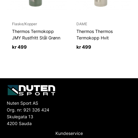
Flaske/Kopper
DAME
Thermos Termokopp
Thermos Thermos
JMY Rustfritt Stål Grønn
Termokopp Hvit
kr
499
kr
499
Nuten Sport AS
Org. nr: 921 326 424
Skulegata 13
4200 Sauda
Kundeservice