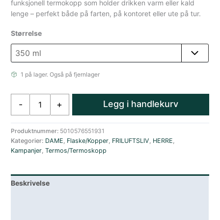
funksjonell termokopp som holder drikken varm eller kald
lenge – perfekt både på farten, på kontoret eller ute på tur.
Størrelse
1 på lager. Også på fjernlager
Thermos
Legg i handlekurv
-
+
Termokopp
Rustfritt
Stål
Produktnummer:
5010576551931
Kategorier:
DAME
,
Flaske/Kopper
,
FRILUFTSLIV
,
HERRE
,
Grønn
Kampanjer
,
Termos/Termoskopp
antall
Beskrivelse
Lagerstatus
Teknisk informasjon