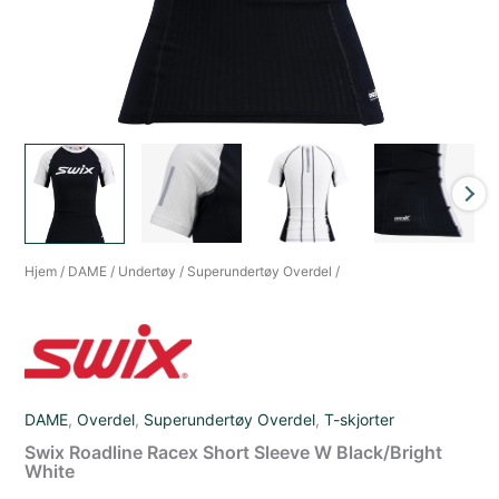
Hjem
/
DAME
/
Undertøy
/
Superundertøy Overdel
/
DAME
,
Overdel
,
Superundertøy Overdel
,
T-skjorter
Swix Roadline Racex Short Sleeve W Black/Bright
White