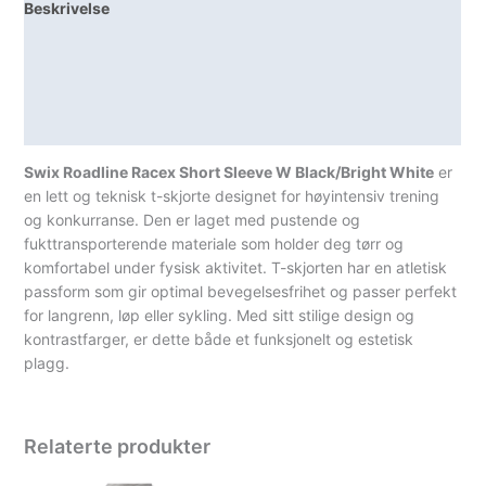
Beskrivelse
White
antall
Lagerstatus
Teknisk informasjon
Spesifikasjoner
Swix Roadline Racex Short Sleeve W Black/Bright White
er
en lett og teknisk t-skjorte designet for høyintensiv trening
og konkurranse. Den er laget med pustende og
fukttransporterende materiale som holder deg tørr og
komfortabel under fysisk aktivitet. T-skjorten har en atletisk
passform som gir optimal bevegelsesfrihet og passer perfekt
for langrenn, løp eller sykling. Med sitt stilige design og
kontrastfarger, er dette både et funksjonelt og estetisk
plagg.
Relaterte produkter