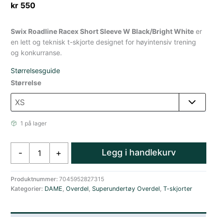
kr
550
Swix Roadline Racex Short Sleeve W Black/Bright White
er
en lett og teknisk t-skjorte designet for høyintensiv trening
og konkurranse.
Størrelsesguide
Størrelse
1 på lager
Swix
Legg i handlekurv
-
+
Roadline
Racex
Short
Produktnummer:
7045952827315
Kategorier:
DAME
,
Overdel
,
Superundertøy Overdel
,
T-skjorter
Sleeve
W
Black/Bright