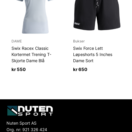
DAME
Bukser
Swix Racex Classic
Swix Force Lett
Kortermet Trening T-
Løpeshorts 5 Inches
Skjorte Dame Blå
Dame Sort
kr
550
kr
650
Nuten Sport AS
Org. nr: 921 326 424