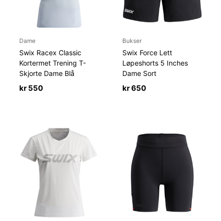
Dame
Bukser
Swix Racex Classic
Swix Force Lett
Kortermet Trening T-
Løpeshorts 5 Inches
Skjorte Dame Blå
Dame Sort
kr
550
kr
650