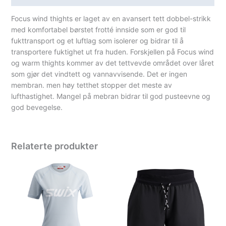
Focus wind thights er laget av en avansert tett dobbel-strikk
med komfortabel børstet frotté innside som er god til
fukttransport og et luftlag som isolerer og bidrar til å
transportere fuktighet ut fra huden. Forskjellen på Focus wind
og warm thights kommer av det tettvevde området over låret
som gjør det vindtett og vannavvisende. Det er ingen
membran. men høy tetthet stopper det meste av
lufthastighet. Mangel på mebran bidrar til god pusteevne og
god bevegelse.
Relaterte produkter