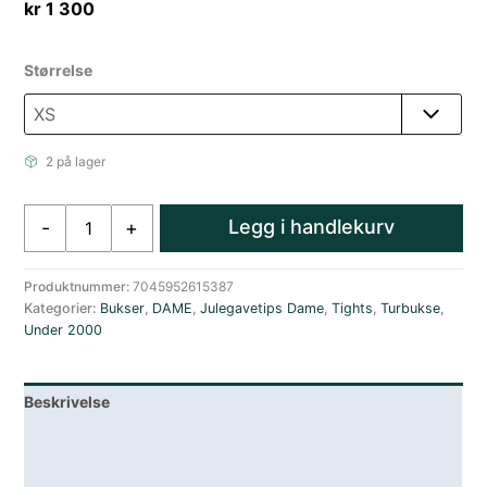
kr
1 300
Størrelse
2 på lager
Swix
Legg i handlekurv
-
+
Focus
Wind
Tights
Produktnummer:
7045952615387
Kategorier:
Bukser
,
DAME
,
Julegavetips Dame
,
Tights
,
Turbukse
,
W
Under 2000
Black
antall
Beskrivelse
Lagerstatus
Spesifikasjoner