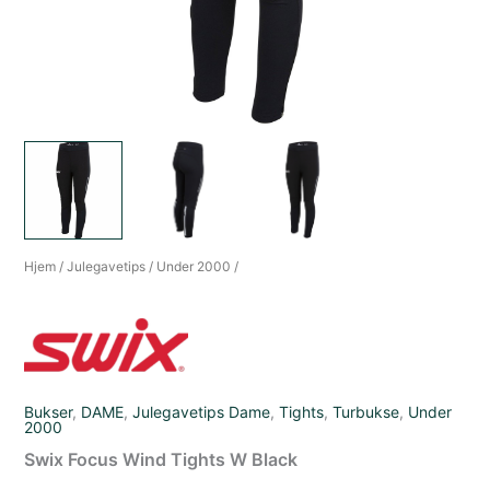
Hjem
/
Julegavetips
/
Under 2000
/
Bukser
,
DAME
,
Julegavetips Dame
,
Tights
,
Turbukse
,
Under
2000
Swix Focus Wind Tights W Black