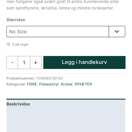
men fungerer også svært godt til andre bunnlevende arter
som sandflyndre, skrubbe, lomre og mindre torskearter.
Størrelse
5 på lager
Sølvkroken
Legg i handlekurv
-
+
Up
Rigg
Flyndre
Produktnummer:
7056963160162
Kategorier:
FISKE
,
Fiskeutstyr
,
Kroker
,
NYHETER
ferdigknyttet
havfisketackle
antall
Beskrivelse
Lagerstatus
Teknisk informasjon