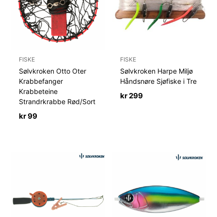
FISKE
FISKE
Sølvkroken Otto Oter
Sølvkroken Harpe Miljø
Krabbefanger
Håndsnøre Sjøfiske i Tre
Krabbeteine
kr
299
Strandrkrabbe Rød/Sort
kr
99