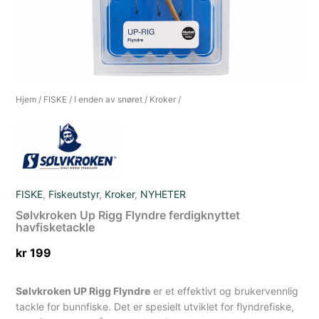
Hjem
/
FISKE
/
I enden av snøret
/
Kroker
/
FISKE
,
Fiskeutstyr
,
Kroker
,
NYHETER
Sølvkroken Up Rigg Flyndre ferdigknyttet
havfisketackle
kr
199
Sølvkroken UP Rigg Flyndre
er et effektivt og brukervennlig
tackle for bunnfiske. Det er spesielt utviklet for flyndrefiske,