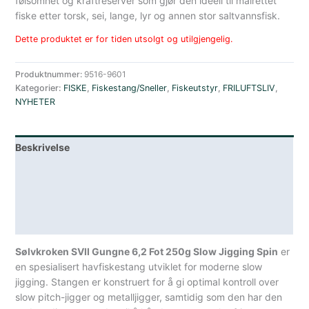
følsomhet og kraftreserver som gjør den ideell til målrettet
fiske etter torsk, sei, lange, lyr og annen stor saltvannsfisk.
Dette produktet er for tiden utsolgt og utilgjengelig.
Produktnummer:
9516-9601
Kategorier:
FISKE
,
Fiskestang/Sneller
,
Fiskeutstyr
,
FRILUFTSLIV
,
NYHETER
Beskrivelse
Lagerstatus
Teknisk informasjon
Spesifikasjoner
Sølvkroken SVII Gungne 6,2 Fot 250g Slow Jigging Spin
er
en spesialisert havfiskestang utviklet for moderne slow
jigging. Stangen er konstruert for å gi optimal kontroll over
slow pitch-jigger og metalljigger, samtidig som den har den