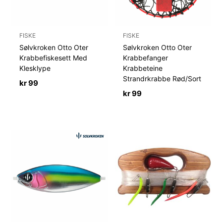
FISKE
FISKE
Sølvkroken Otto Oter
Sølvkroken Otto Oter
Krabbefiskesett Med
Krabbefanger
Klesklype
Krabbeteine
Strandrkrabbe Rød/Sort
kr
99
kr
99