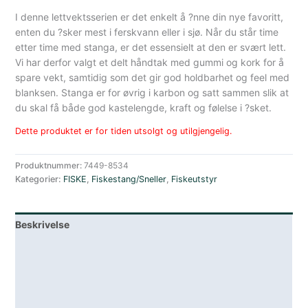
I denne lettvektsserien er det enkelt å ?nne din nye favoritt,
enten du ?sker mest i ferskvann eller i sjø. Når du står time
etter time med stanga, er det essensielt at den er svært lett.
Vi har derfor valgt et delt håndtak med gummi og kork for å
spare vekt, samtidig som det gir god holdbarhet og feel med
blanksen. Stanga er for øvrig i karbon og satt sammen slik at
du skal få både god kastelengde, kraft og følelse i ?sket.
Dette produktet er for tiden utsolgt og utilgjengelig.
Produktnummer:
7449-8534
Kategorier:
FISKE
,
Fiskestang/Sneller
,
Fiskeutstyr
Beskrivelse
Lagerstatus
Teknisk informasjon
Spesifikasjoner