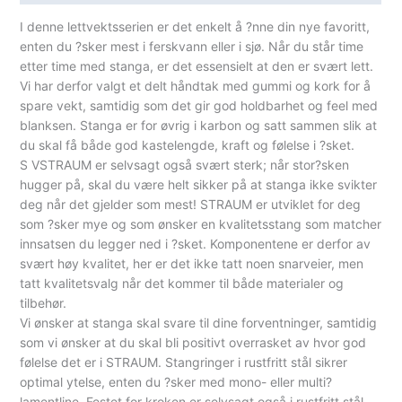
I denne lettvektsserien er det enkelt å ?nne din nye favoritt,
enten du ?sker mest i ferskvann eller i sjø. Når du står time
etter time med stanga, er det essensielt at den er svært lett.
Vi har derfor valgt et delt håndtak med gummi og kork for å
spare vekt, samtidig som det gir god holdbarhet og feel med
blanksen. Stanga er for øvrig i karbon og satt sammen slik at
du skal få både god kastelengde, kraft og følelse i ?sket.
S VSTRAUM er selvsagt også svært sterk; når stor?sken
hugger på, skal du være helt sikker på at stanga ikke svikter
deg når det gjelder som mest! STRAUM er utviklet for deg
som ?sker mye og som ønsker en kvalitetsstang som matcher
innsatsen du legger ned i ?sket. Komponentene er derfor av
svært høy kvalitet, her er det ikke tatt noen snarveier, men
tatt kvalitetsvalg når det kommer til både materialer og
tilbehør.
Vi ønsker at stanga skal svare til dine forventninger, samtidig
som vi ønsker at du skal bli positivt overrasket av hvor god
følelse det er i STRAUM. Stangringer i rustfritt stål sikrer
optimal ytelse, enten du ?sker med mono- eller multi?
lamentline. Festet for kroken er selvsagt også i rustfritt stål.