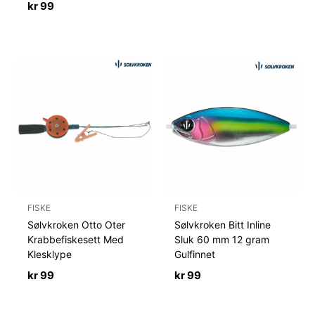
kr
99
FISKE
FISKE
Sølvkroken Otto Oter
Sølvkroken Bitt Inline
Krabbefiskesett Med
Sluk 60 mm 12 gram
Klesklype
Gulfinnet
kr
99
kr
99