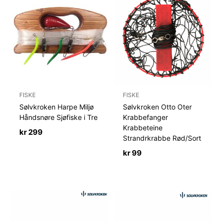
FISKE
FISKE
Sølvkroken Harpe Miljø
Sølvkroken Otto Oter
Håndsnøre Sjøfiske i Tre
Krabbefanger
Krabbeteine
kr
299
Strandrkrabbe Rød/Sort
kr
99