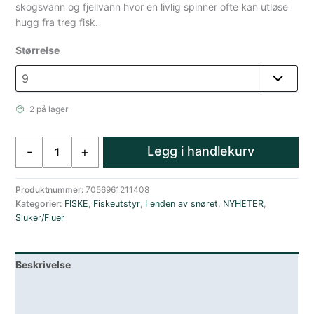
skogsvann og fjellvann hvor en livlig spinner ofte kan utløse
hugg fra treg fisk.
Størrelse
2 på lager
Sølvkroken
Legg i handlekurv
-
+
Spesial
Spinner
9
Produktnummer:
7056961211408
Kategorier:
FISKE
,
Fiskeutstyr
,
I enden av snøret
,
NYHETER
,
g
Sluker/Fluer
sølv
røde
prikker
Beskrivelse
antall
Lagerstatus