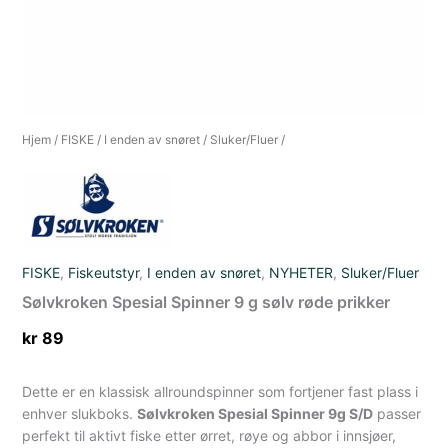
Hjem
/
FISKE
/
I enden av snøret
/
Sluker/Fluer
/
FISKE
,
Fiskeutstyr
,
I enden av snøret
,
NYHETER
,
Sluker/Fluer
Sølvkroken Spesial Spinner 9 g sølv røde prikker
kr
89
Dette er en klassisk allroundspinner som fortjener fast plass i
enhver slukboks.
Sølvkroken Spesial Spinner 9g S/D
passer
perfekt til aktivt fiske etter ørret, røye og abbor i innsjøer,