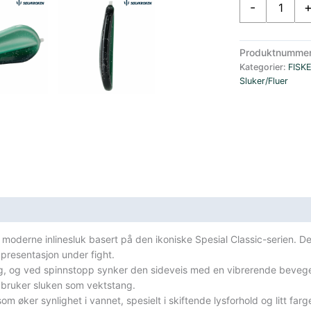
-
Spesial
Klassisk
Inline
Produktnumme
50
Kategorier:
FISK
mm
Sluker/Fluer
12
gram
UV
Green
Flake
antall
sifikasjoner
 moderne inlinesluk basert på den ikoniske Spesial Classic-serien. 
presentasjon under fight.
ng, og ved spinnstopp synker den sideveis med en vibrerende bevegel
n bruker sluken som vektstang.
om øker synlighet i vannet, spesielt i skiftende lysforhold og litt far