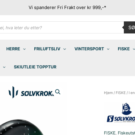
Vi spanderer Fri Frakt over kr 999,-*
ducts
SØ
rch
HERRE
FRILUFTSLIV
VINTERSPORT
FISKE
SKIUTLEIE TOPPTUR
Hjem
/
FISKE
/
I e
FISKE
,
Fiskeuts