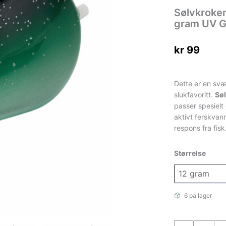
Sølvkroken
gram UV G
kr
99
Dette er en svæ
slukfavoritt.
Søl
passer spesielt 
aktivt ferskvan
respons fra fisk
Størrelse
6 på lager
Sølvkroken