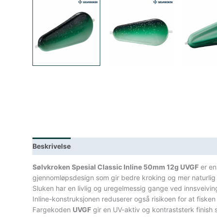
Beskrivelse
Lagerstatus
Teknisk informasjon
Spe
Sølvkroken Spesial Classic Inline 50mm 12g UVGF
er en
gjennomløpsdesign som gir bedre kroking og mer naturlig 
Sluken har en livlig og uregelmessig gange ved innsveivi
Inline-konstruksjonen reduserer også risikoen for at fiske
Fargekoden
UVGF
gir en UV-aktiv og kontraststerk finish s