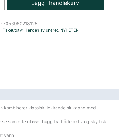
Legg i handlekurv
+
r:
7056960218125
E
,
Fiskeutstyr
,
I enden av snøret
,
NYHETER
,
Den kombinerer klassisk, lokkende slukgang med
se som ofte utløser hugg fra både aktiv og sky fisk.
get vann