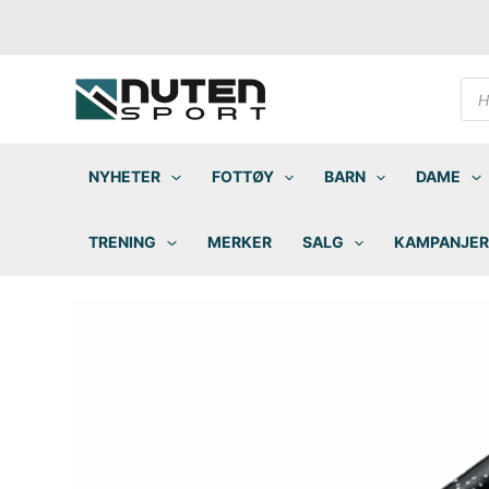
Hopp
rett
til
innholdet
Pro
sea
NYHETER
FOTTØY
BARN
DAME
TRENING
MERKER
SALG
KAMPANJER