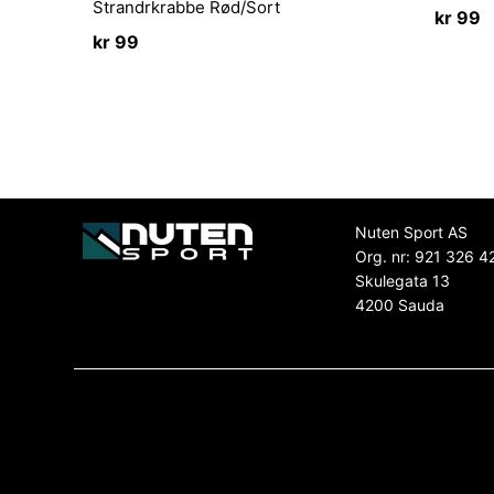
Strandrkrabbe Rød/Sort
kr
99
kr
99
Nuten Sport AS
Org. nr: 921 326 4
Skulegata 13
4200 Sauda