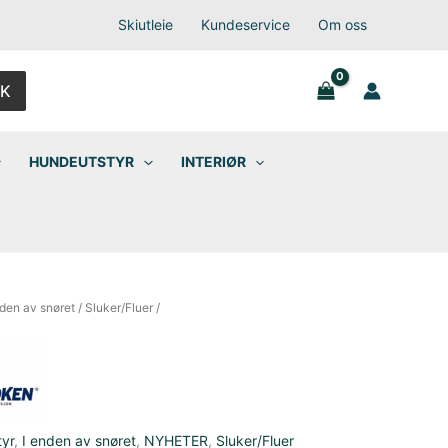
Skiutleie
Kundeservice
Om oss
K
HUNDEUTSTYR
INTERIØR
nden av snøret
/
Sluker/Fluer
/
tyr
,
I enden av snøret
,
NYHETER
,
Sluker/Fluer