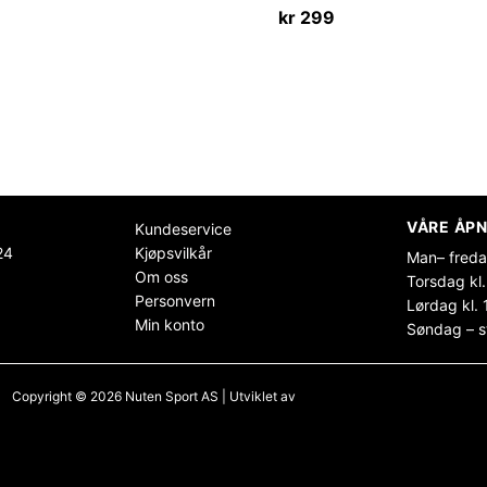
kr
299
VÅRE ÅPN
Kundeservice
24
Kjøpsvilkår
Man– freda
Om oss
Torsdag kl.
Personvern
Lørdag kl. 
Min konto
Søndag – s
Copyright © 2026 Nuten Sport AS | Utviklet av
Maksimer Stadion Nettbutikk