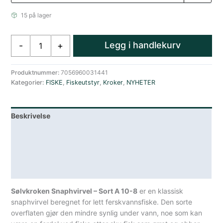
15 på lager
Sølvkroken
Legg i handlekurv
-
+
Snaphvirvel
-
Sort
Produktnummer:
7056960031441
Kategorier:
FISKE
,
Fiskeutstyr
,
Kroker
,
NYHETER
A
10-
8
Beskrivelse
antall
Lagerstatus
Teknisk informasjon
Spesifikasjoner
Sølvkroken Snaphvirvel – Sort A 10-8
er en klassisk
snaphvirvel beregnet for lett ferskvannsfiske. Den sorte
overflaten gjør den mindre synlig under vann, noe som kan