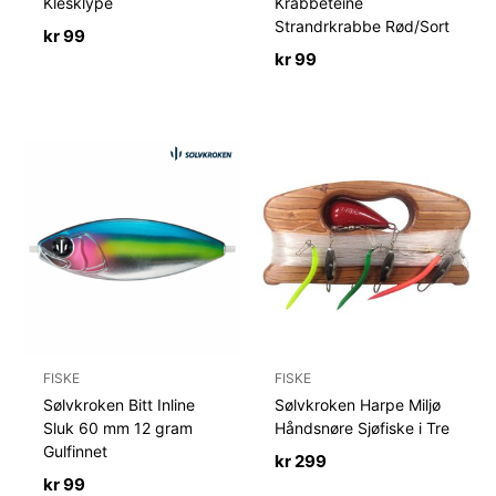
Klesklype
Krabbeteine
Strandrkrabbe Rød/Sort
kr
99
kr
99
FISKE
FISKE
Sølvkroken Bitt Inline
Sølvkroken Harpe Miljø
Sluk 60 mm 12 gram
Håndsnøre Sjøfiske i Tre
Gulfinnet
kr
299
kr
99