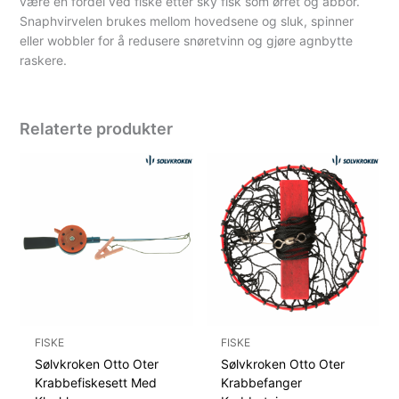
være en fordel ved fiske etter sky fisk som ørret og abbor.
Snaphvirvelen brukes mellom hovedsene og sluk, spinner
eller wobbler for å redusere snøretvinn og gjøre agnbytte
raskere.
Relaterte produkter
FISKE
FISKE
Sølvkroken Otto Oter
Sølvkroken Otto Oter
Krabbefiskesett Med
Krabbefanger