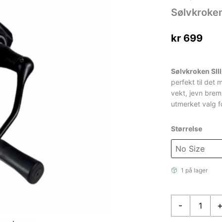
Sølvkroken
kr
699
Sølvkroken SII
perfekt til det
vekt, jevn brems
utmerket valg f
Størrelse
1 på lager
Sølvkroken
-
Siii
Os