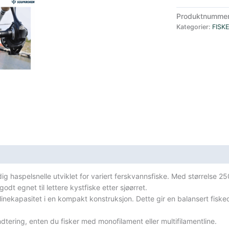
2500fd
Produktnumme
haspelsnelle
Kategorier:
FISK
sort
antall
sifikasjoner
sidig haspelsnelle utviklet for variert ferskvannsfiske. Med størrelse 25
t egnet til lettere kystfiske etter sjøørret.
inekapasitet i en kompakt konstruksjon. Dette gir en balansert fiske
dtering, enten du fisker med monofilament eller multifilamentline.