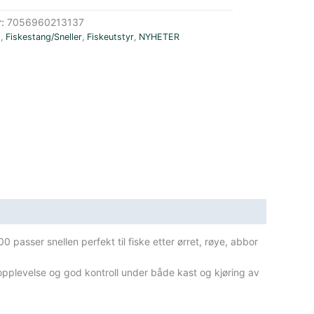
r:
7056960213137
E
,
Fiskestang/Sneller
,
Fiskeutstyr
,
NYHETER
00 passer snellen perfekt til fiske etter ørret, røye, abbor
opplevelse og god kontroll under både kast og kjøring av