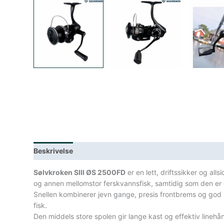
Beskrivelse
Lagerstatus
Teknisk informasjon
Spe
Sølvkroken SIII ØS 2500FD
er en lett, driftssikker og all
og annen mellomstor ferskvannsfisk, samtidig som den er god
Snellen kombinerer jevn gange, presis frontbrems og god l
fisk.
Den middels store spolen gir lange kast og effektiv linehån