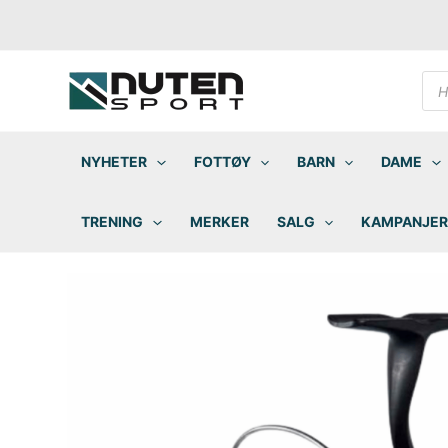
Hopp
rett
til
innholdet
Pro
sea
NYHETER
FOTTØY
BARN
DAME
TRENING
MERKER
SALG
KAMPANJER