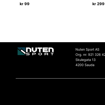
kr
99
kr
299
Nuten Sport AS
Org. nr: 921 326 4
Skulegata 13
4200 Sauda