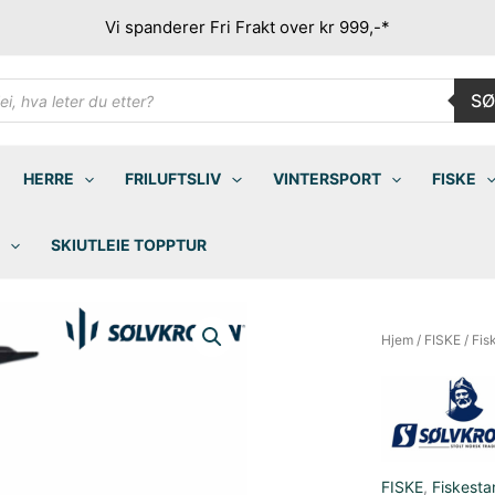
Vi spanderer Fri Frakt over kr 999,-*
ducts
SØ
rch
HERRE
FRILUFTSLIV
VINTERSPORT
FISKE
SKIUTLEIE TOPPTUR
Hjem
/
FISKE
/
Fis
FISKE
,
Fiskesta