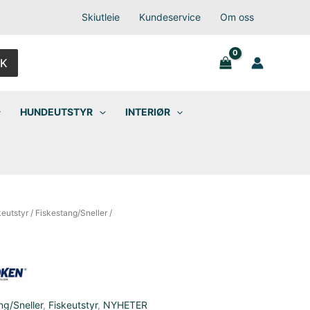
Skiutleie
Kundeservice
Om oss
K
HUNDEUTSTYR
INTERIØR
keutstyr
/
Fiskestang/Sneller
/
ng/Sneller
,
Fiskeutstyr
,
NYHETER