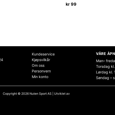
kr
99
VÅRE ÅPN
Kundeservice
24
Kjøpsvilkår
Man– freda
Om oss
Torsdag kl.
Personvern
Lørdag kl. 
Min konto
Søndag – s
Copyright © 2026 Nuten Sport AS | Utviklet av
Maksimer Stadion Nettbutikk