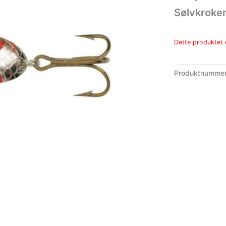
Sølvkroke
Dette produktet e
Produktnumme