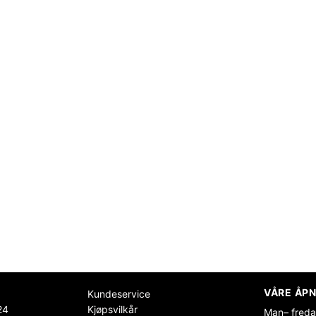
VÅRE ÅPN
Kundeservice
24
Kjøpsvilkår
Man– freda