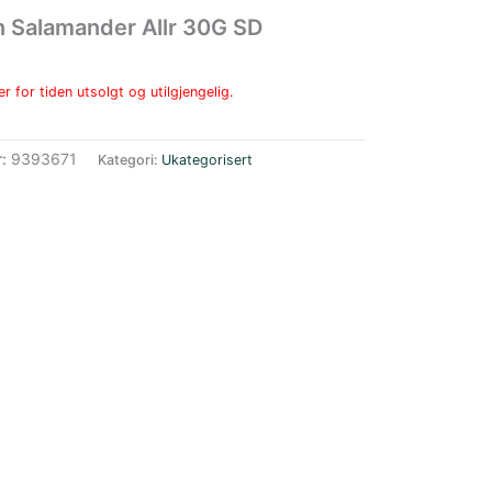
n Salamander Allr 30G SD
r for tiden utsolgt og utilgjengelig.
r:
9393671
Kategori:
Ukategorisert