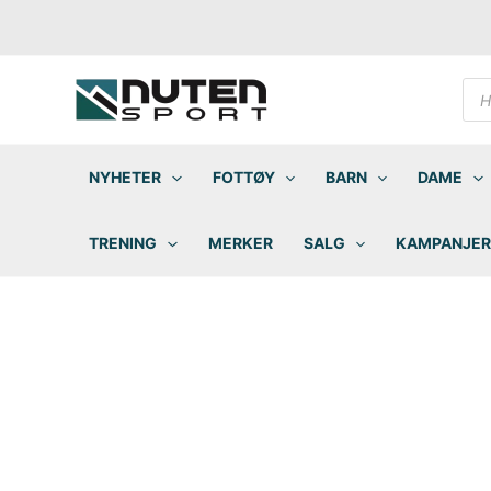
Hopp
rett
til
innholdet
Pro
sea
NYHETER
FOTTØY
BARN
DAME
TRENING
MERKER
SALG
KAMPANJER