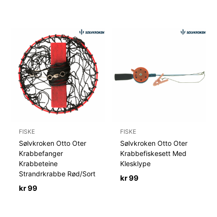
FISKE
FISKE
Sølvkroken Otto Oter
Sølvkroken Otto Oter
Krabbefanger
Krabbefiskesett Med
Krabbeteine
Klesklype
Strandrkrabbe Rød/Sort
kr
99
kr
99