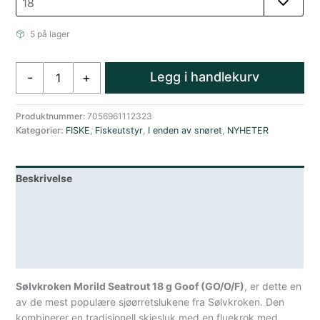
5 på lager
Sølvkroken
Legg i handlekurv
-
+
Morild
Seatrout
18
Produktnummer:
7056961112323
Kategorier:
FISKE
,
Fiskeutstyr
,
I enden av snøret
,
NYHETER
G
Goof
gull
Beskrivelse
oransj
sort
Lagerstatus
antall
Teknisk informasjon
Spesifikasjoner
Sølvkroken Morild Seatrout 18 g Goof (GO/O/F)
, er dette en
av de mest populære sjøørretslukene fra Sølvkroken. Den
kombinerer en tradisjonell skjesluk med en fluekrok med