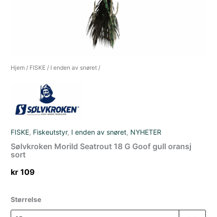
Hjem
/
FISKE
/
I enden av snøret
/
FISKE
,
Fiskeutstyr
,
I enden av snøret
,
NYHETER
Sølvkroken Morild Seatrout 18 G Goof gull oransj
sort
kr
109
Størrelse