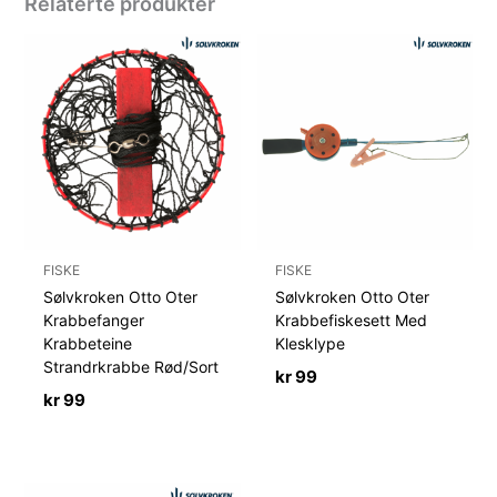
Relaterte produkter
FISKE
FISKE
Sølvkroken Otto Oter
Sølvkroken Otto Oter
Krabbefanger
Krabbefiskesett Med
Krabbeteine
Klesklype
Strandrkrabbe Rød/Sort
kr
99
kr
99