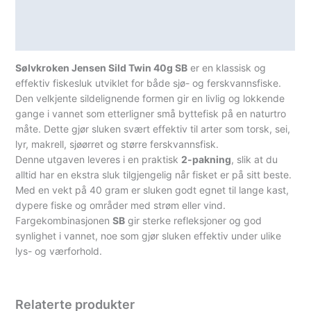
Teknisk informasjon
Spesifikasjoner
Sølvkroken Jensen Sild Twin 40g SB
er en klassisk og
effektiv fiskesluk utviklet for både sjø- og ferskvannsfiske.
Den velkjente sildelignende formen gir en livlig og lokkende
gange i vannet som etterligner små byttefisk på en naturtro
måte. Dette gjør sluken svært effektiv til arter som torsk, sei,
lyr, makrell, sjøørret og større ferskvannsfisk.
Denne utgaven leveres i en praktisk
2-pakning
, slik at du
alltid har en ekstra sluk tilgjengelig når fisket er på sitt beste.
Med en vekt på 40 gram er sluken godt egnet til lange kast,
dypere fiske og områder med strøm eller vind.
Fargekombinasjonen
SB
gir sterke refleksjoner og god
synlighet i vannet, noe som gjør sluken effektiv under ulike
lys- og værforhold.
Relaterte produkter