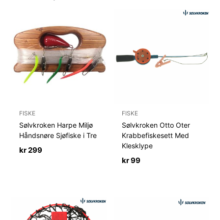
FISKE
FISKE
Sølvkroken Harpe Miljø
Sølvkroken Otto Oter
Håndsnøre Sjøfiske i Tre
Krabbefiskesett Med
Klesklype
kr
299
kr
99