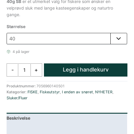
40g SB
er et utmerket valg for fiskere som ønsker en
velprøvd sluk med lange kasteegenskaper og naturtro
gange.
Størrelse
4 på lager
Sølvkroken
Legg i handlekurv
-
+
Jensen
Sildesluk
2-
Produktnummer:
7056960140501
Kategorier:
FISKE
,
Fiskeutstyr
,
I enden av snøret
,
NYHETER
,
pakning
Sluker/Fluer
40
gram
Sølv
Beskrivelse
Blå
antall
Lagerstatus