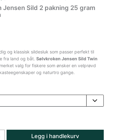
 Jensen Sild 2 pakning 25 gram
n
idig og klassisk sildesluk som passer perfekt til
de fra land og båt.
Sølvkroken Jensen Sild Twin
tmerket valg for fiskere som ønsker en velprøvd
kasteegenskaper og naturtro gange.
Legg i handlekurv
+