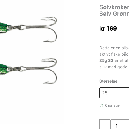
Sølvkroken
Sølv Grøn
kr
169
Dette er en alls
aktivt fiske bå
25g SG
er et u
sluk med gode 
Størrelse
6 på lager
Sølvkroken
-
Jensen