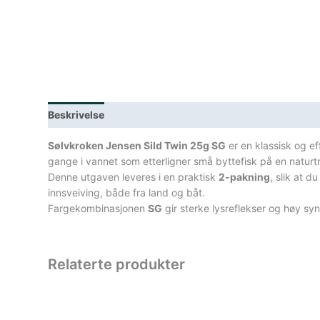
Beskrivelse
Lagerstatus
Teknisk informasjon
Spe
Sølvkroken Jensen Sild Twin 25g SG
er en klassisk og ef
gange i vannet som etterligner små byttefisk på en naturtro 
Denne utgaven leveres i en praktisk
2-pakning
, slik at d
innsveiving, både fra land og båt.
Fargekombinasjonen
SG
gir sterke lysreflekser og høy syn
Relaterte produkter