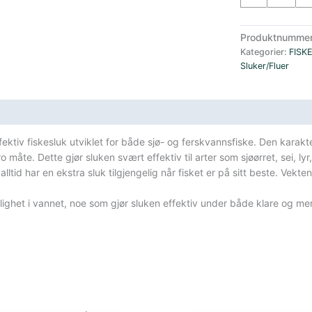
Sild
2
Produktnumme
pakning
Kategorier:
FISK
25
Sluker/Fluer
gram
Sølv
Grønn
sifikasjoner
antall
fektiv fiskesluk utviklet for både sjø- og ferskvannsfiske. Den karakte
måte. Dette gjør sluken svært effektiv til arter som sjøørret, sei, lyr
u alltid har en ekstra sluk tilgjengelig når fisket er på sitt beste. Ve
lighet i vannet, noe som gjør sluken effektiv under både klare og mer