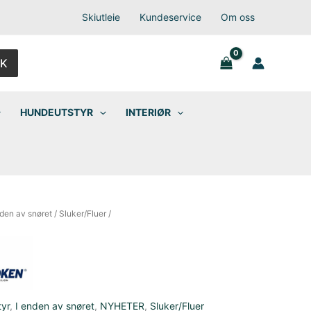
Skiutleie
Kundeservice
Om oss
K
HUNDEUTSTYR
INTERIØR
nden av snøret
/
Sluker/Fluer
/
tyr
,
I enden av snøret
,
NYHETER
,
Sluker/Fluer