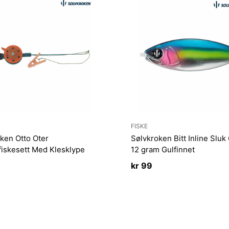
FISKE
ken Otto Oter
Sølvkroken Bitt Inline Slu
iskesett Med Klesklype
12 gram Gulfinnet
kr
99