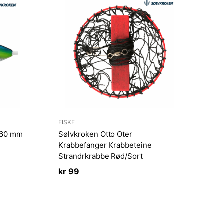
FISKE
k 60 mm
Sølvkroken Otto Oter
Krabbefanger Krabbeteine
Strandrkrabbe Rød/Sort
kr
99