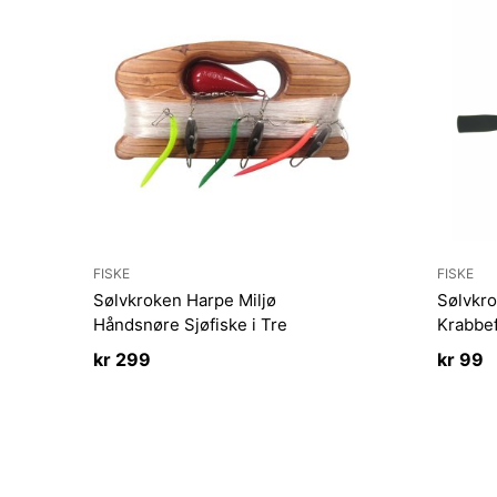
FISKE
FISKE
Sølvkroken Harpe Miljø
Sølvkro
Håndsnøre Sjøfiske i Tre
Krabbef
kr
299
kr
99