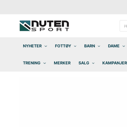
Hopp
rett
til
innholdet
Pro
sea
NYHETER
FOTTØY
BARN
DAME
TRENING
MERKER
SALG
KAMPANJER