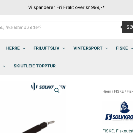
Vi spanderer Fri Frakt over kr 999,-*
ducts
SØ
rch
HERRE
FRILUFTSLIV
VINTERSPORT
FISKE
SKIUTLEIE TOPPTUR
Hjem
/
FISKE
/
Fis
FISKE
,
Fiskeuts