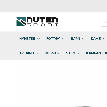
Hopp
rett
til
innholdet
Pro
sea
NYHETER
FOTTØY
BARN
DAME
TRENING
MERKER
SALG
KAMPANJER