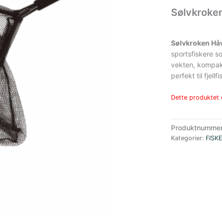
Sølvkroken
Sølvkroken Håv
sportsfiskere s
vekten, kompak
perfekt til fjell
Dette produktet e
Produktnumme
Kategorier:
FISK