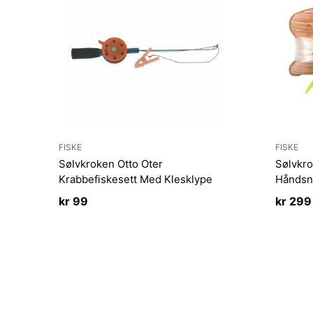
FISKE
FISKE
Sølvkroken Otto Oter
Sølvkro
Krabbefiskesett Med Klesklype
Håndsnø
kr
99
kr
299