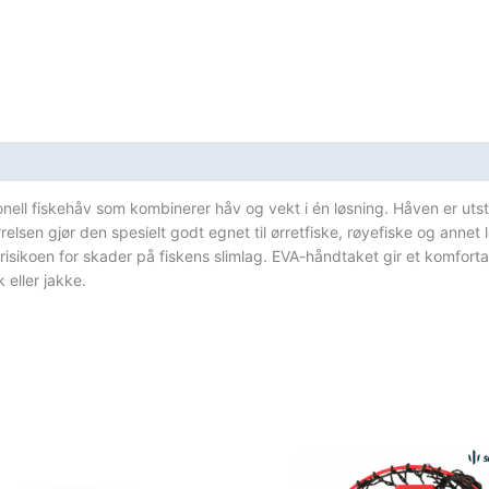
sifikasjoner
onell fiskehåv som kombinerer håv og vekt i én løsning. Håven er utst
sen gjør den spesielt godt egnet til ørretfiske, røyefiske og annet l
isikoen for skader på fiskens slimlag. EVA-håndtaket gir et komforta
 eller jakke.