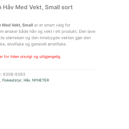
 Håv Med Vekt, Small sort
 Med Vekt, Small
er et smart valg for
om ønsker både håv og vekt i ett produkt. Den lave
te størrelsen og den innebygde vekten gjør den
fiske, elvefiske og generelt ørretfiske.
r for tiden utsolgt og utilgjengelig.
r:
9308-9393
E
,
Fiskeutstyr
,
Håv
,
NYHETER