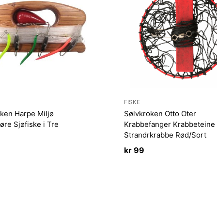
FISKE
ken Harpe Miljø
Sølvkroken Otto Oter
re Sjøfiske i Tre
Krabbefanger Krabbeteine
Strandrkrabbe Rød/Sort
kr
99