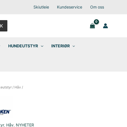
Skiutleie
Kundeservice
Om oss
K
HUNDEUTSTYR
INTERIØR
keutstyr
/
Håv
/
tyr
,
Håv
,
NYHETER