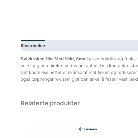
Beskrivelse
Lagerstatus
Teknisk informasjon
Spe
Sølvkroken Håv Med Vekt, Small
er en praktisk og funksj
veie fangsten direkte ved vannkanten. Den kompakte størrel
Det knuteløse nettet er skånsomt mot fisken og reduserer r
også opphengskrok som gjør den enkel å feste i vest, sekk
Relaterte produkter