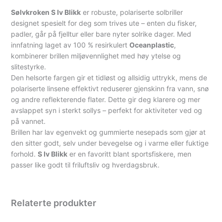
Sølvkroken S Iv Blikk
er robuste, polariserte solbriller
designet spesielt for deg som trives ute – enten du fisker,
padler, går på fjelltur eller bare nyter solrike dager. Med
innfatning laget av 100 % resirkulert
Oceanplastic
,
kombinerer brillen miljøvennlighet med høy ytelse og
slitestyrke.
Den helsorte fargen gir et tidløst og allsidig uttrykk, mens de
polariserte linsene effektivt reduserer gjenskinn fra vann, snø
og andre reflekterende flater. Dette gir deg klarere og mer
avslappet syn i sterkt sollys – perfekt for aktiviteter ved og
på vannet.
Brillen har lav egenvekt og gummierte nesepads som gjør at
den sitter godt, selv under bevegelse og i varme eller fuktige
forhold.
S Iv Blikk
er en favoritt blant sportsfiskere, men
passer like godt til friluftsliv og hverdagsbruk.
Relaterte produkter