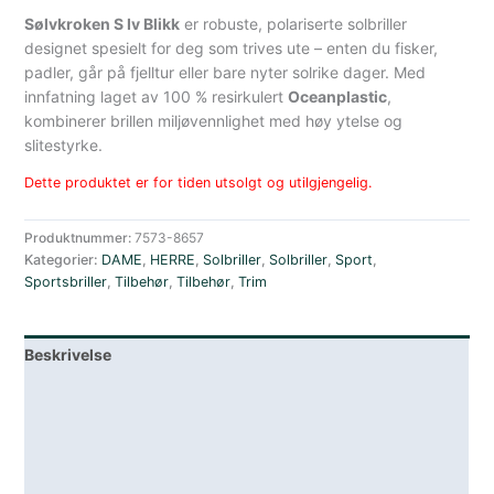
Sølvkroken S Iv Blikk
er robuste, polariserte solbriller
designet spesielt for deg som trives ute – enten du fisker,
padler, går på fjelltur eller bare nyter solrike dager. Med
innfatning laget av 100 % resirkulert
Oceanplastic
,
kombinerer brillen miljøvennlighet med høy ytelse og
slitestyrke.
Dette produktet er for tiden utsolgt og utilgjengelig.
Produktnummer:
7573-8657
Kategorier:
DAME
,
HERRE
,
Solbriller
,
Solbriller
,
Sport
,
Sportsbriller
,
Tilbehør
,
Tilbehør
,
Trim
Beskrivelse
Lagerstatus
Teknisk informasjon
Spesifikasjoner