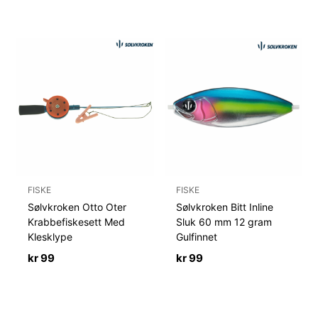
FISKE
FISKE
Sølvkroken Otto Oter
Sølvkroken Bitt Inline
Krabbefiskesett Med
Sluk 60 mm 12 gram
Klesklype
Gulfinnet
kr
99
kr
99