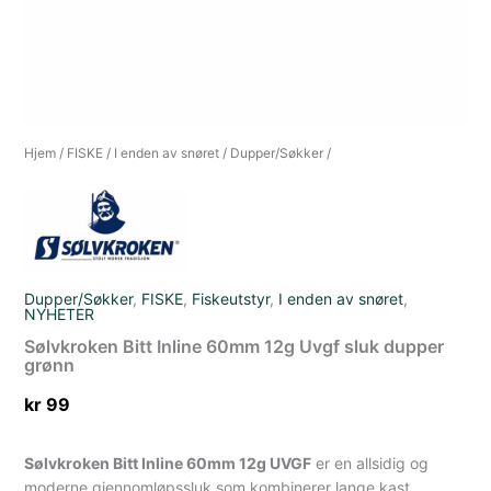
Hjem
/
FISKE
/
I enden av snøret
/
Dupper/Søkker
/
Dupper/Søkker
,
FISKE
,
Fiskeutstyr
,
I enden av snøret
,
NYHETER
Sølvkroken Bitt Inline 60mm 12g Uvgf sluk dupper
grønn
kr
99
Sølvkroken Bitt Inline 60mm 12g UVGF
er en allsidig og
moderne gjennomløpssluk som kombinerer lange kast,