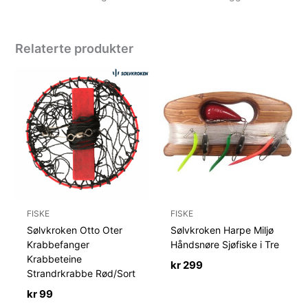
Relaterte produkter
FISKE
FISKE
Sølvkroken Otto Oter
Sølvkroken Harpe Miljø
Krabbefanger
Håndsnøre Sjøfiske i Tre
Krabbeteine
kr
299
Strandrkrabbe Rød/Sort
kr
99