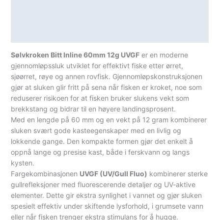
Teknisk informasjon
Spesifikasjoner
Sølvkroken Bitt Inline 60mm 12g UVGF
er en moderne
gjennomløpssluk utviklet for effektivt fiske etter ørret,
sjøørret, røye og annen rovfisk. Gjennomløpskonstruksjonen
gjør at sluken glir fritt på sena når fisken er kroket, noe som
reduserer risikoen for at fisken bruker slukens vekt som
brekkstang og bidrar til en høyere landingsprosent.
Med en lengde på 60 mm og en vekt på 12 gram kombinerer
sluken svært gode kasteegenskaper med en livlig og
lokkende gange. Den kompakte formen gjør det enkelt å
oppnå lange og presise kast, både i ferskvann og langs
kysten.
Fargekombinasjonen
UVGF (UV/Gull Fluo)
kombinerer sterke
gullrefleksjoner med fluorescerende detaljer og UV-aktive
elementer. Dette gir ekstra synlighet i vannet og gjør sluken
spesielt effektiv under skiftende lysforhold, i grumsete vann
eller når fisken trenger ekstra stimulans for å hugge.