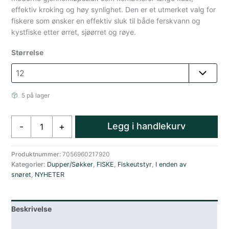
effektiv kroking og høy synlighet. Den er et utmerket valg for
fiskere som ønsker en effektiv sluk til både ferskvann og
kystfiske etter ørret, sjøørret og røye.
Størrelse
5 på lager
Sølvkroken
Legg i handlekurv
-
+
Bitt
Inline
60mm
Produktnummer:
7056960217920
Kategorier:
Dupper/Søkker
,
FISKE
,
Fiskeutstyr
,
I enden av
12g
snøret
,
NYHETER
Uvgf
sluk
dupper
Beskrivelse
grønn
antall
Lagerstatus